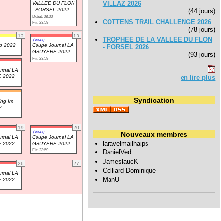
VILLAZ 2026
VALLEE DU FLON
- PORSEL 2022
(44 jours)
Début: 08:00
COTTENS TRAIL CHALLENGE 2026
Fin: 23:59
(78 jours)
12
13
TROPHEE DE LA VALLEE DU FLON
(event)
up 2022
Coupe Journal LA
- PORSEL 2026
GRUYERE 2022
(93 jours)
Fin: 23:59
rnal LA
 2022
en lire plus
Syndication
ing Im
2
19
20
(event)
Nouveaux membres
rnal LA
Coupe Journal LA
laravelmailhaips
 2022
GRUYERE 2022
Fin: 23:59
DanielVed
JameslaucK
26
27
Colliard Dominique
rnal LA
ManU
 2022