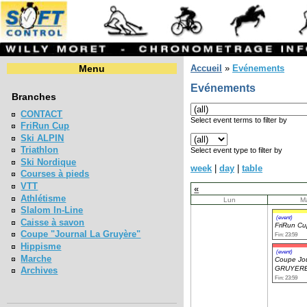
Menu
Accueil
»
Evénements
Evénements
Branches
CONTACT
Select event terms to filter by
FriRun Cup
Ski ALPIN
Triathlon
Select event type to filter by
Ski Nordique
week
|
day
|
table
Courses à pieds
VTT
«
Athlétisme
Lun
M
Slalom In-Line
(event)
Caisse à savon
FriRun C
Coupe "Journal La Gruyère"
Fin: 23:59
Hippisme
(event)
Marche
Coupe Jou
GRUYERE
Archives
Fin: 23:59