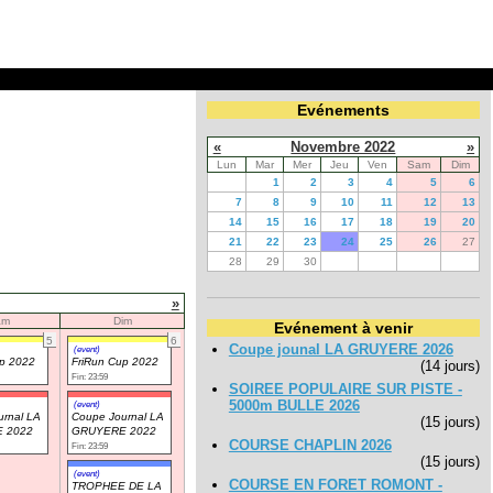
Evénements
«
Novembre 2022
»
Lun
Mar
Mer
Jeu
Ven
Sam
Dim
1
2
3
4
5
6
7
8
9
10
11
12
13
14
15
16
17
18
19
20
21
22
23
24
25
26
27
28
29
30
»
am
Dim
Evénement à venir
5
6
Coupe jounal LA GRUYERE 2026
(event)
up 2022
FriRun Cup 2022
(14 jours)
Fin: 23:59
SOIREE POPULAIRE SUR PISTE -
5000m BULLE 2026
(event)
rnal LA
Coupe Journal LA
(15 jours)
 2022
GRUYERE 2022
COURSE CHAPLIN 2026
Fin: 23:59
(15 jours)
(event)
COURSE EN FORET ROMONT -
TROPHEE DE LA