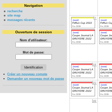
Navigation
recherche
site map
7
messages récents
(event)
(event)
FriRun Cup 2022
FriRun C
Fin: 23:59
Fin: 23:59
Ouverture de session
(event)
(event)
Coupe Journal LA
Coupe Jou
GRUYERE 2022
GRUYERE
Nom d'utilisateur:
Fin: 23:59
Fin: 23:59
Mot de passe:
14
(event)
(event)
Coupe Journal LA
Coupe Jou
GRUYERE 2022
GRUYERE
Créer un nouveau compte
Fin: 23:59
Fin: 23:59
Demander un nouveau mot de passe
21
(event)
(event)
Coupe Journal LA
Coupe Jou
GRUYERE 2022
GRUYERE
Fin: 23:59
Fin: 23:59
28