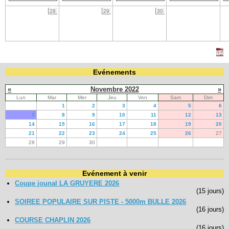
28
29
30
Evénements
«
Novembre 2022
»
Lun
Mar
Mer
Jeu
Ven
Sam
Dim
1
2
3
4
5
6
7
8
9
10
11
12
13
14
15
16
17
18
19
20
21
22
23
24
25
26
27
28
29
30
Evénement à venir
Coupe jounal LA GRUYERE 2026
(15 jours)
SOIREE POPULAIRE SUR PISTE - 5000m BULLE 2026
(16 jours)
COURSE CHAPLIN 2026
(16 jours)