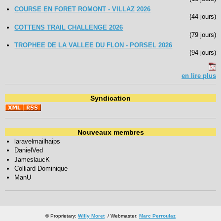
COURSE EN FORET ROMONT - VILLAZ 2026
(44 jours)
COTTENS TRAIL CHALLENGE 2026
(79 jours)
TROPHEE DE LA VALLEE DU FLON - PORSEL 2026
(94 jours)
en lire plus
Syndication
Nouveaux membres
laravelmailhaips
DanielVed
JameslaucK
Colliard Dominique
ManU
© Proprietary:
Willy Moret
/ Webmaster:
Marc Perroulaz