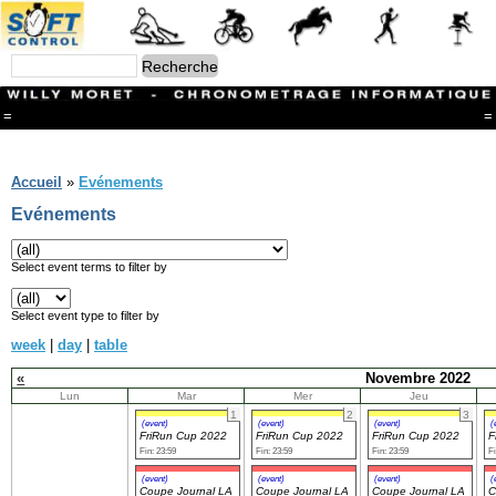
=
=
Menu
Branches
Accueil
»
Evénements
CONTACT
Evénements
FriRun Cup
Ski ALPIN
Triathlon
Select event terms to filter by
Ski Nordique
Courses à pieds
Select event type to filter by
VTT
week
|
day
|
table
Athlétisme
Slalom In-Line
«
Novembre 2022
Caisse à savon
Lun
Mar
Mer
Jeu
Coupe "Journal La Gruyère"
1
2
3
Hippisme
(event)
(event)
(event)
(
FriRun Cup 2022
FriRun Cup 2022
FriRun Cup 2022
F
Marche
Fin: 23:59
Fin: 23:59
Fin: 23:59
Fi
Archives
(event)
(event)
(event)
(
Coupe Journal LA
Coupe Journal LA
Coupe Journal LA
C