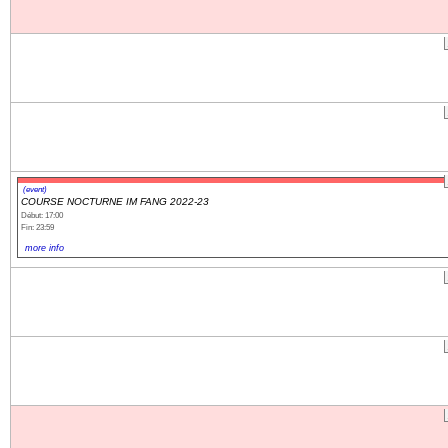
(event)
COURSE NOCTURNE IM FANG 2022-23
Début: 17:00
Fin: 23:59
more info