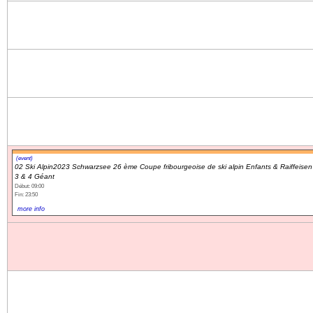
(event)
02 Ski Alpin2023 Schwarzsee 26 ème Coupe fribourgeoise de ski alpin Enfants & Raiffeisen
3 & 4 Géant
Début: 09:00
Fin: 23:50
more info