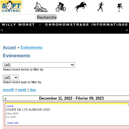
=
=
Menu
Branches
Accueil
»
Evénements
CONTACT
Evénements
FriRun Cup
Ski ALPIN
Triathlon
Select event terms to filter by
Ski Nordique
Courses à pieds
Select event type to filter by
VTT
month
|
week
|
day
Athlétisme
Slalom In-Line
«
December 11, 2022 - Février 09, 2023
Caisse à savon
Coupe "Journal La Gruyère"
(event)
COUPE DE LYS ALBEUVE 2022
Hippisme
Début: 08:00
Marche
Fin: 23:59
Archives
more info