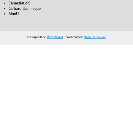
JameslaucK
Colliard Dominique
ManU
© Proprietary:
Willy Moret
/ Webmaster:
Marc Perroulaz