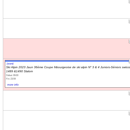
(event)
Ski Alpin 2023 Jaun 36ème Coupe fribourgeoise de ski alpin N° 3 & 4 Juniors-Séniors swisss
1489 &1490 Slalom
Début: 09:00
Fin: 23:59
more info