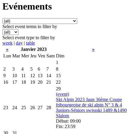
Evénements
Select event terms to filter by
Select event type to filter by
week
|
day
|
table
«
Janvier 2023
»
Lun
Mar
Mer
Jeu
Ven
Sam
Dim
1
2
3
4
5
6
7
8
9
10
11
12
13
14
15
16
17
18
19
20
21
22
29
(event)
Ski Alpin 2023 Jaun 36ème Coupe
fribourgeoise de ski alpin N° 3 & 4
23
24
25
26
27
28
Juniors-Séniors swissski 1489 &1490
Slalom
Début: 09:00
Fin: 23:59
30
31