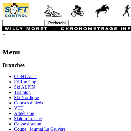
=
=
Menu
Branches
CONTACT
FriRun Cup
Ski ALPIN
Triathlon
Ski Nordique
Courses à pieds
VTT
Athlétisme
Slalom In-Line
Caisse à savon
Coupe "Journal La Gruyère"