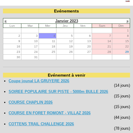
Evénements
«
Janvier 2023
»
Lun
Mar
Mer
Jeu
Ven
Sam
Dim
1
2
3
4
5
6
7
8
9
10
11
12
13
14
15
16
17
18
19
20
21
22
23
24
25
26
27
28
29
30
31
Evénement à venir
Coupe jounal LA GRUYERE 2026
(14 jours)
SOIREE POPULAIRE SUR PISTE - 5000m BULLE 2026
(15 jours)
COURSE CHAPLIN 2026
(15 jours)
COURSE EN FORET ROMONT - VILLAZ 2026
(44 jours)
COTTENS TRAIL CHALLENGE 2026
(78 jours)