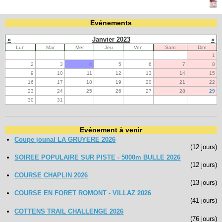
Evénements
Navigation
recherche
«
Janvier 2023
»
site map
Lun
Mar
Mer
Jeu
Ven
Sam
Dim
messages récents
1
2
3
4
5
6
7
8
9
10
11
12
13
14
15
Ouverture de session
16
17
18
19
20
21
22
Nom d'utilisateur:
23
24
25
26
27
28
29
30
31
Mot de passe:
Evénement à venir
Coupe jounal LA GRUYERE 2026
(12 jours)
SOIREE POPULAIRE SUR PISTE - 5000m BULLE 2026
Créer un nouveau compte
(12 jours)
Demander un nouveau mot de passe
COURSE CHAPLIN 2026
(13 jours)
COURSE EN FORET ROMONT - VILLAZ 2026
(41 jours)
COTTENS TRAIL CHALLENGE 2026
(76 jours)