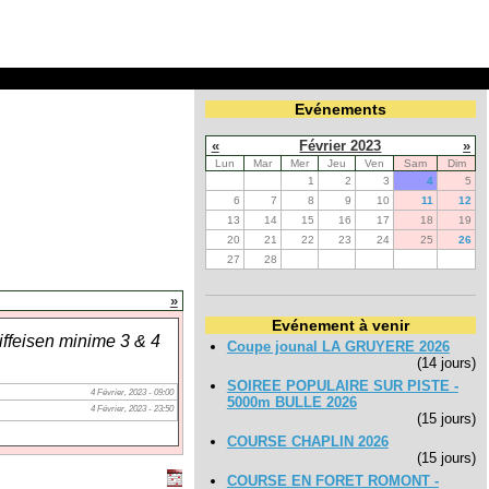
Evénements
«
Février 2023
»
Lun
Mar
Mer
Jeu
Ven
Sam
Dim
1
2
3
4
5
6
7
8
9
10
11
12
13
14
15
16
17
18
19
20
21
22
23
24
25
26
27
28
»
Evénement à venir
ffeisen minime 3 & 4
Coupe jounal LA GRUYERE 2026
(14 jours)
SOIREE POPULAIRE SUR PISTE -
4 Février, 2023 - 09:00
5000m BULLE 2026
4 Février, 2023 - 23:50
(15 jours)
COURSE CHAPLIN 2026
(15 jours)
COURSE EN FORET ROMONT -