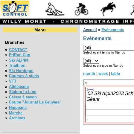
Menu
Accueil
»
Evénements
Evénements
Branches
CONTACT
Select event terms to filter by
FriRun Cup
Ski ALPIN
Triathlon
Select event type to filter by
Ski Nordique
month
|
week
|
table
Courses à pieds
VTT
«
Athlétisme
(event)
Slalom In-Line
02 Ski Alpin2023 Sch
Caisse à savon
Géant
Coupe "Journal La Gruyère"
Hippisme
Marche
Archives