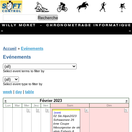
=
=
Menu
Branches
Accueil
»
Evénements
CONTACT
Evénements
FriRun Cup
Ski ALPIN
Triathlon
Select event terms to filter by
Ski Nordique
Courses à pieds
Select event type to filter by
VTT
week
|
day
|
table
Athlétisme
Slalom In-Line
«
Février 2023
»
Caisse à savon
Lun
Mar
Mer
Jeu
Ven
Sam
Dim
Coupe "Journal La Gruyère"
1
2
3
4
5
Hippisme
(event)
02 Ski Alpin2023
Marche
Schwarzsee 26
Archives
ème Coupe
fribourgeoise de ski
alpin Enfants &