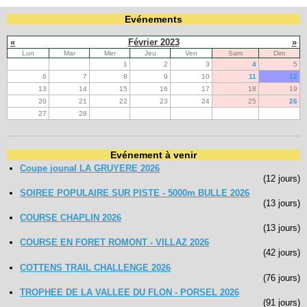
Evénements
«
Février 2023
»
Lun
Mar
Mer
Jeu
Ven
Sam
Dim
1
2
3
4
5
6
7
8
9
10
11
12
13
14
15
16
17
18
19
20
21
22
23
24
25
26
27
28
Evénement à venir
Coupe jounal LA GRUYERE 2026
(12 jours)
SOIREE POPULAIRE SUR PISTE - 5000m BULLE 2026
(13 jours)
COURSE CHAPLIN 2026
(13 jours)
COURSE EN FORET ROMONT - VILLAZ 2026
(42 jours)
COTTENS TRAIL CHALLENGE 2026
(76 jours)
TROPHEE DE LA VALLEE DU FLON - PORSEL 2026
(91 jours)