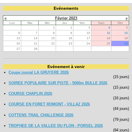
Evénements
«
Février 2023
»
Lun
Mar
Mer
Jeu
Ven
Sam
Dim
1
2
3
4
5
6
7
8
9
10
11
12
13
14
15
16
17
18
19
20
21
22
23
24
25
26
27
28
Evénement à venir
Coupe jounal LA GRUYERE 2026
(15 jours)
SOIREE POPULAIRE SUR PISTE - 5000m BULLE 2026
(15 jours)
COURSE CHAPLIN 2026
(16 jours)
COURSE EN FORET ROMONT - VILLAZ 2026
(44 jours)
COTTENS TRAIL CHALLENGE 2026
(79 jours)
TROPHEE DE LA VALLEE DU FLON - PORSEL 2026
(94 jours)