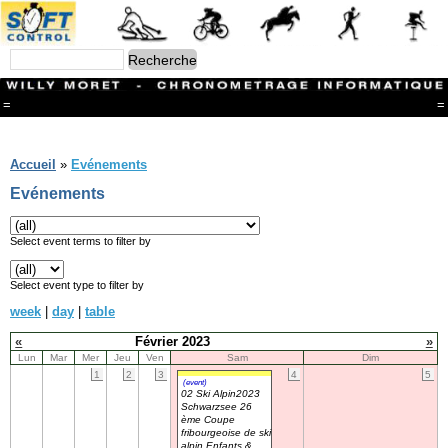
=
=
Menu
Branches
Accueil
»
Evénements
CONTACT
Evénements
FriRun Cup
Ski ALPIN
Triathlon
Select event terms to filter by
Ski Nordique
Courses à pieds
Select event type to filter by
VTT
week
|
day
|
table
Athlétisme
Slalom In-Line
«
Février 2023
»
Caisse à savon
Lun
Mar
Mer
Jeu
Ven
Sam
Dim
Coupe "Journal La Gruyère"
1
2
3
4
5
Hippisme
(event)
02 Ski Alpin2023
Marche
Schwarzsee 26
Archives
ème Coupe
fribourgeoise de ski
alpin Enfants &