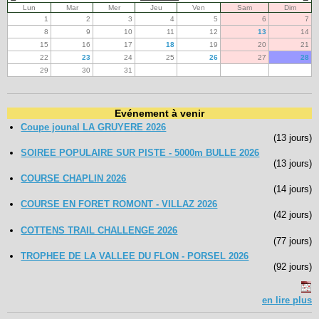
Lun
Mar
Mer
Jeu
Ven
Sam
Dim
1
2
3
4
5
6
7
8
9
10
11
12
13
14
15
16
17
18
19
20
21
22
23
24
25
26
27
28
29
30
31
Evénement à venir
Coupe jounal LA GRUYERE 2026
(13 jours)
SOIREE POPULAIRE SUR PISTE - 5000m BULLE 2026
(13 jours)
COURSE CHAPLIN 2026
(14 jours)
COURSE EN FORET ROMONT - VILLAZ 2026
(42 jours)
COTTENS TRAIL CHALLENGE 2026
(77 jours)
TROPHEE DE LA VALLEE DU FLON - PORSEL 2026
(92 jours)
en lire plus