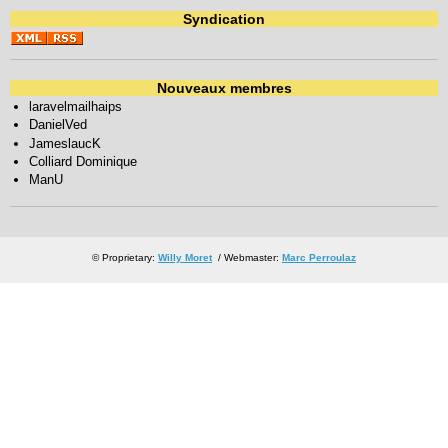
Syndication
Nouveaux membres
laravelmailhaips
DanielVed
JameslaucK
Colliard Dominique
ManU
© Proprietary:
Willy Moret
/ Webmaster:
Marc Perroulaz