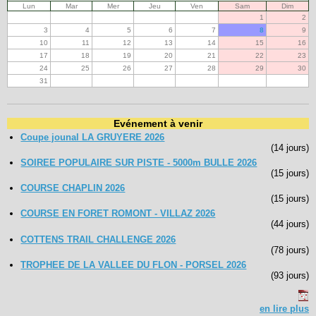
Lun
Mar
Mer
Jeu
Ven
Sam
Dim
1
2
3
4
5
6
7
8
9
10
11
12
13
14
15
16
17
18
19
20
21
22
23
24
25
26
27
28
29
30
31
Evénement à venir
Coupe jounal LA GRUYERE 2026
(14 jours)
SOIREE POPULAIRE SUR PISTE - 5000m BULLE 2026
(15 jours)
COURSE CHAPLIN 2026
(15 jours)
COURSE EN FORET ROMONT - VILLAZ 2026
(44 jours)
COTTENS TRAIL CHALLENGE 2026
(78 jours)
TROPHEE DE LA VALLEE DU FLON - PORSEL 2026
(93 jours)
en lire plus