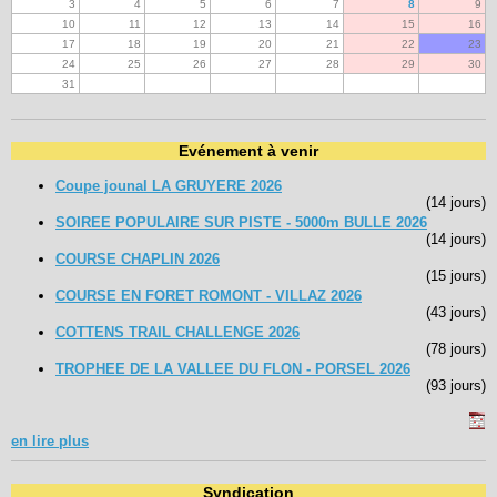
3
4
5
6
7
8
9
10
11
12
13
14
15
16
17
18
19
20
21
22
23
24
25
26
27
28
29
30
31
Evénement à venir
Coupe jounal LA GRUYERE 2026
(14 jours)
SOIREE POPULAIRE SUR PISTE - 5000m BULLE 2026
(14 jours)
COURSE CHAPLIN 2026
(15 jours)
COURSE EN FORET ROMONT - VILLAZ 2026
(43 jours)
COTTENS TRAIL CHALLENGE 2026
(78 jours)
TROPHEE DE LA VALLEE DU FLON - PORSEL 2026
(93 jours)
en lire plus
Syndication