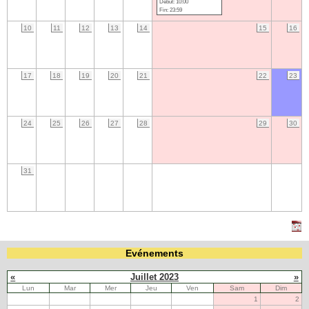
Début: 10:00
Fin: 23:59
Navigation
10
11
12
13
14
15
16
recherche
site map
messages récents
17
18
19
20
21
22
23
Ouverture de session
Nom d'utilisateur:
24
25
26
27
28
29
30
Mot de passe:
31
Créer un nouveau compte
Demander un nouveau mot de passe
Evénements
«
Juillet 2023
»
Lun
Mar
Mer
Jeu
Ven
Sam
Dim
1
2