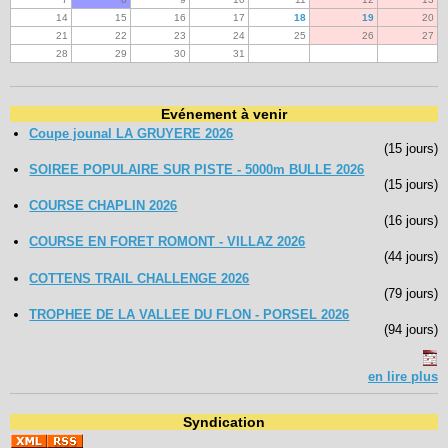
14
15
16
17
18
19
20
21
22
23
24
25
26
27
28
29
30
31
Evénement à venir
Coupe jounal LA GRUYERE 2026
(15 jours)
SOIREE POPULAIRE SUR PISTE - 5000m BULLE 2026
(15 jours)
COURSE CHAPLIN 2026
(16 jours)
COURSE EN FORET ROMONT - VILLAZ 2026
(44 jours)
COTTENS TRAIL CHALLENGE 2026
(79 jours)
TROPHEE DE LA VALLEE DU FLON - PORSEL 2026
(94 jours)
en lire plus
Syndication