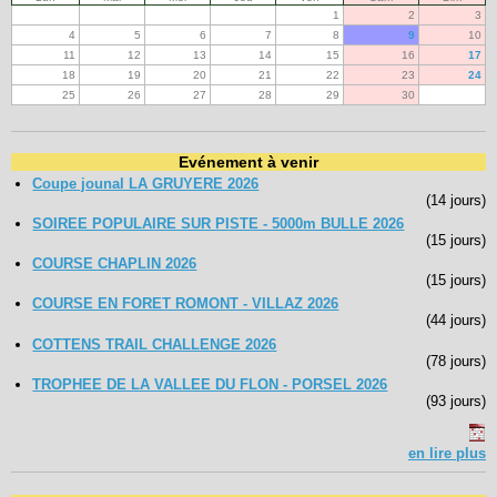
1
2
3
4
5
6
7
8
9
10
11
12
13
14
15
16
17
18
19
20
21
22
23
24
25
26
27
28
29
30
Evénement à venir
Coupe jounal LA GRUYERE 2026
(14 jours)
SOIREE POPULAIRE SUR PISTE - 5000m BULLE 2026
(15 jours)
COURSE CHAPLIN 2026
(15 jours)
COURSE EN FORET ROMONT - VILLAZ 2026
(44 jours)
COTTENS TRAIL CHALLENGE 2026
(78 jours)
TROPHEE DE LA VALLEE DU FLON - PORSEL 2026
(93 jours)
en lire plus