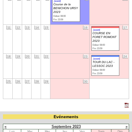
(event)
Course de la
BENICHON URSY
2023
Navigation
Début: 08:00
recherche
Fin: 23:59
site map
11
12
13
14
15
16
17
messages récents
(event)
COURSE EN
FORET ROMONT
2023
Ouverture de session
Début: 08:00
Fin: 23:59
Nom d'utilisateur:
18
19
20
21
22
23
24
(event)
TOUR DU LAC -
LESSOC 2023
Mot de passe:
Début: 08:00
Fin: 23:59
25
26
27
28
29
30
Créer un nouveau compte
Demander un nouveau mot de passe
Evénements
«
Septembre 2023
»
Lun
Mar
Mer
Jeu
Ven
Sam
Dim