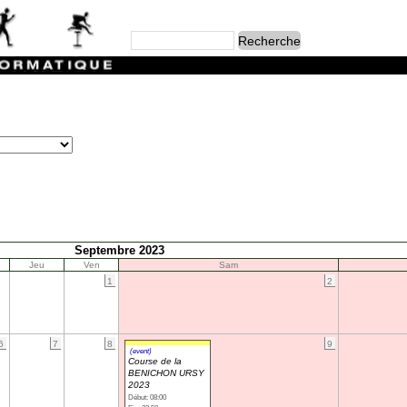
Septembre 2023
Jeu
Ven
Sam
1
2
6
7
8
9
(event)
Course de la
BENICHON URSY
2023
Début: 08:00