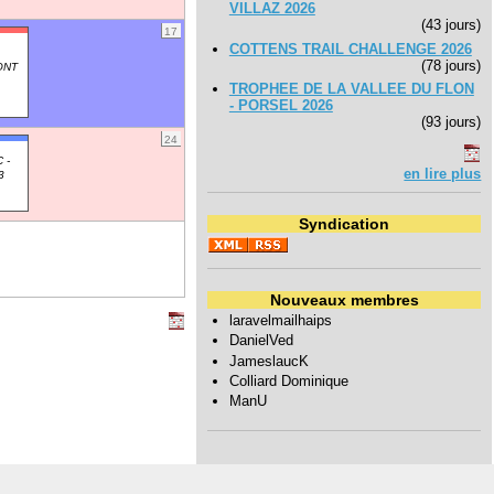
VILLAZ 2026
(43 jours)
17
COTTENS TRAIL CHALLENGE 2026
(78 jours)
ONT
TROPHEE DE LA VALLEE DU FLON
- PORSEL 2026
(93 jours)
24
 -
en lire plus
3
Syndication
Nouveaux membres
laravelmailhaips
DanielVed
JameslaucK
Colliard Dominique
ManU