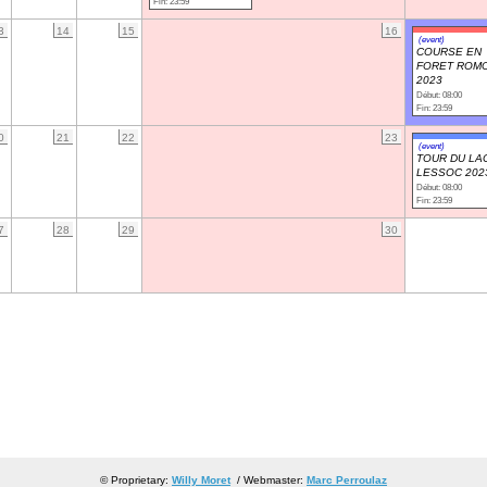
Fin: 23:59
3
14
15
16
(event)
COURSE EN
FORET ROM
2023
Début: 08:00
Fin: 23:59
0
21
22
23
(event)
TOUR DU LAC
LESSOC 202
Début: 08:00
Fin: 23:59
7
28
29
30
© Proprietary:
Willy Moret
/ Webmaster:
Marc Perroulaz