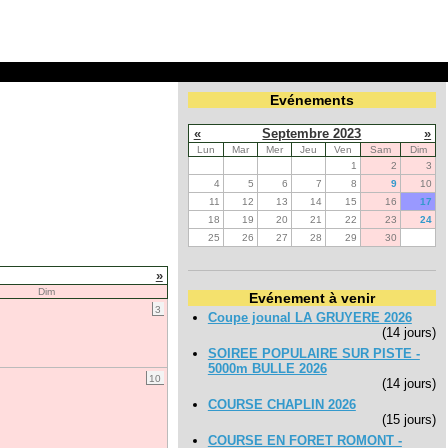
Evénements
«
Septembre 2023
»
Lun
Mar
Mer
Jeu
Ven
Sam
Dim
1
2
3
4
5
6
7
8
9
10
11
12
13
14
15
16
17
18
19
20
21
22
23
24
25
26
27
28
29
30
»
Dim
Evénement à venir
3
Coupe jounal LA GRUYERE 2026
(14 jours)
SOIREE POPULAIRE SUR PISTE -
5000m BULLE 2026
10
(14 jours)
COURSE CHAPLIN 2026
(15 jours)
COURSE EN FORET ROMONT -