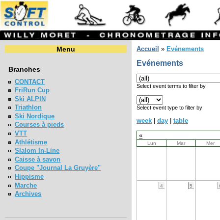
Menu
Accueil
»
Evénements
Evénements
Branches
CONTACT
Select event terms to filter by
FriRun Cup
Ski ALPIN
Triathlon
Select event type to filter by
Ski Nordique
week
|
day
|
table
Courses à pieds
VTT
«
Athlétisme
Lun
Mar
Mer
Slalom In-Line
Caisse à savon
Coupe "Journal La Gruyère"
Hippisme
Marche
4
5
Archives