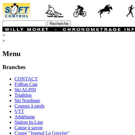
=
=
Menu
Branches
CONTACT
FriRun Cup
Ski ALPIN
Triathlon
Ski Nordique
Courses à pieds
VTT
Athlétisme
Slalom In-Line
Caisse à savon
Coupe "Journal La Gruyère"