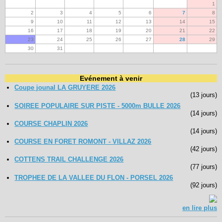
1
2
3
4
5
6
7
8
9
10
11
12
13
14
15
16
17
18
19
20
21
22
23
24
25
26
27
28
29
30
31
Evénement à venir
Coupe jounal LA GRUYERE 2026
(13 jours)
SOIREE POPULAIRE SUR PISTE - 5000m BULLE 2026
(14 jours)
COURSE CHAPLIN 2026
(14 jours)
COURSE EN FORET ROMONT - VILLAZ 2026
(42 jours)
COTTENS TRAIL CHALLENGE 2026
(77 jours)
TROPHEE DE LA VALLEE DU FLON - PORSEL 2026
(92 jours)
en lire plus