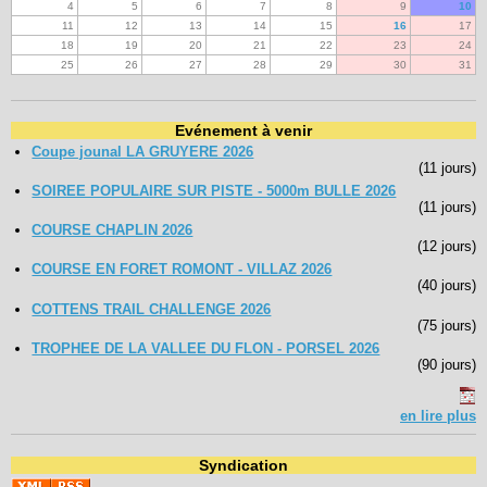
4
5
6
7
8
9
10
11
12
13
14
15
16
17
18
19
20
21
22
23
24
25
26
27
28
29
30
31
Evénement à venir
Coupe jounal LA GRUYERE 2026
(11 jours)
SOIREE POPULAIRE SUR PISTE - 5000m BULLE 2026
(11 jours)
COURSE CHAPLIN 2026
(12 jours)
COURSE EN FORET ROMONT - VILLAZ 2026
(40 jours)
COTTENS TRAIL CHALLENGE 2026
(75 jours)
TROPHEE DE LA VALLEE DU FLON - PORSEL 2026
(90 jours)
en lire plus
Syndication