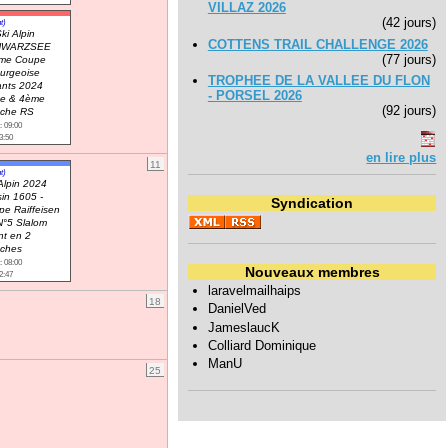
VILLAZ 2026
(42 jours)
t)
ki Alpin
COTTENS TRAIL CHALLENGE 2026
HWARZSEE
(77 jours)
me Coupe
ourgeoise
TROPHEE DE LA VALLEE DU FLON
ants 2024
- PORSEL 2026
e & 4ème
(92 jours)
che RS
: 09:00
3:50
en lire plus
11
t)
Alpin 2024
in 1605 -
Syndication
e Raiffeisen
N°5 Slalom
nt en 2
ches
: 08:00
Nouveaux membres
2:47
laravelmailhaips
18
DanielVed
JameslaucK
Colliard Dominique
ManU
25