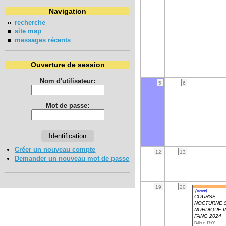
Navigation
recherche
site map
messages récents
Ouverture de session
Nom d'utilisateur:
5
6
Mot de passe:
Créer un nouveau compte
12
13
Demander un nouveau mot de passe
19
20
(event)
COURSE
NOCTURNE 
NORDIQUE I
FANG 2024
Début: 17:00