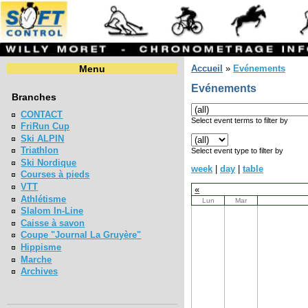
Menu
Accueil
»
Evénements
Evénements
Branches
CONTACT
Select event terms to filter by
FriRun Cup
Ski ALPIN
Triathlon
Select event type to filter by
Ski Nordique
week
|
day
|
table
Courses à pieds
VTT
«
Athlétisme
Lun
Mar
Slalom In-Line
Caisse à savon
Coupe "Journal La Gruyère"
Hippisme
Marche
Archives