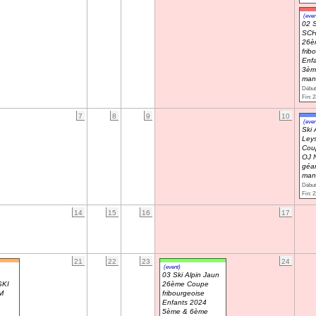
(even
02 S
SC
26è
frib
Enf
3èm
man
Début
Fin: 2
7
8
9
10
(even
Ski 
Leys
Coup
OJ 
géa
man
Début
Fin: 2
14
15
16
17
21
22
23
24
(event)
03 Ski Alpin Jaun
SKI
26ème Coupe
M
fribourgeoise
Enfants 2024
5ème & 6ème