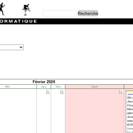
Février 2024
Mer
Jeu
Ven
Sam
1
2
3
(even
Ski 
Jau
Cou
frib
alpi
Juni
swis
&16
Début
Fin: 2