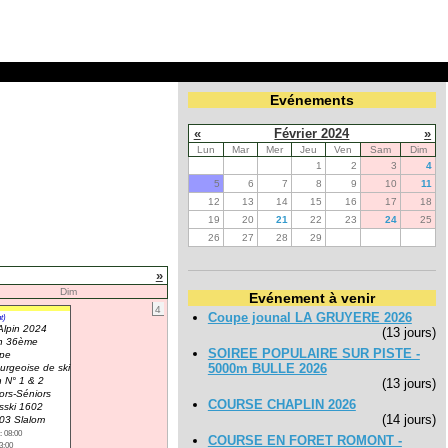
Evénements
«
Février 2024
»
Lun
Mar
Mer
Jeu
Ven
Sam
Dim
1
2
3
4
5
6
7
8
9
10
11
12
13
14
15
16
17
18
19
20
21
22
23
24
25
26
27
28
29
»
Dim
Evénement à venir
4
Coupe jounal LA GRUYERE 2026
t)
Alpin 2024
(13 jours)
n 36ème
SOIREE POPULAIRE SUR PISTE -
pe
5000m BULLE 2026
ourgeoise de ski
n N° 1 & 2
(13 jours)
ors-Séniors
COURSE CHAPLIN 2026
sski 1602
(14 jours)
03 Slalom
: 08:00
COURSE EN FORET ROMONT -
3:00