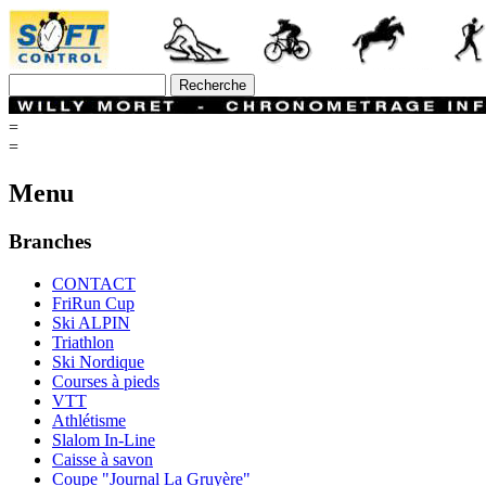
=
=
Menu
Branches
CONTACT
FriRun Cup
Ski ALPIN
Triathlon
Ski Nordique
Courses à pieds
VTT
Athlétisme
Slalom In-Line
Caisse à savon
Coupe "Journal La Gruyère"