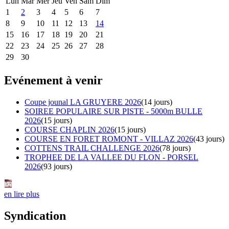
Lun
Mar
Mer
Jeu
Ven
Sam
Dim
1
2
3
4
5
6
7
8
9
10
11
12
13
14
15
16
17
18
19
20
21
22
23
24
25
26
27
28
29
30
Evénement à venir
Coupe jounal LA GRUYERE 2026
(14 jours)
SOIREE POPULAIRE SUR PISTE - 5000m BULLE
2026
(15 jours)
COURSE CHAPLIN 2026
(15 jours)
COURSE EN FORET ROMONT - VILLAZ 2026
(43 jours)
COTTENS TRAIL CHALLENGE 2026
(78 jours)
TROPHEE DE LA VALLEE DU FLON - PORSEL
2026
(93 jours)
en lire plus
Syndication