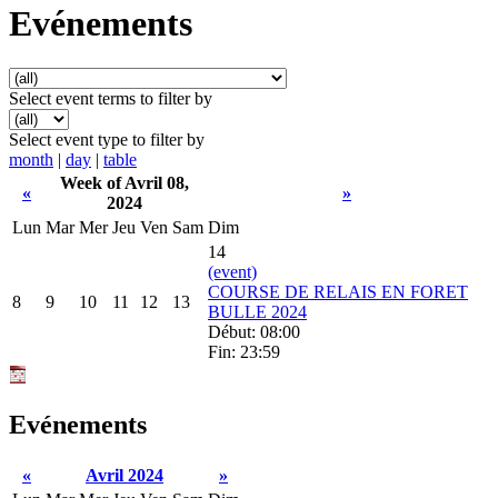
Evénements
Select event terms to filter by
Select event type to filter by
month
|
day
|
table
Week of Avril 08,
«
»
2024
Lun
Mar
Mer
Jeu
Ven
Sam
Dim
14
(event)
COURSE DE RELAIS EN FORET
8
9
10
11
12
13
BULLE 2024
Début: 08:00
Fin: 23:59
Evénements
«
Avril 2024
»