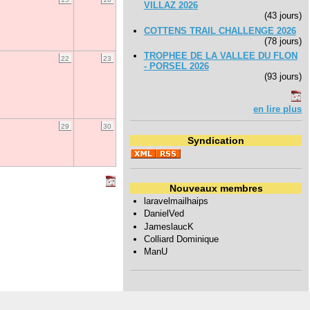
VILLAZ 2026
(43 jours)
COTTENS TRAIL CHALLENGE 2026
(78 jours)
TROPHEE DE LA VALLEE DU FLON
22
23
- PORSEL 2026
(93 jours)
en lire plus
29
30
Syndication
Nouveaux membres
laravelmailhaips
DanielVed
JameslaucK
Colliard Dominique
ManU