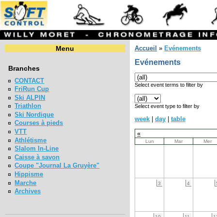
Menu
Accueil
»
Evénements
Evénements
Branches
CONTACT
Select event terms to filter by
FriRun Cup
Ski ALPIN
Triathlon
Select event type to filter by
Ski Nordique
week
|
day
|
table
Courses à pieds
VTT
«
Athlétisme
Lun
Mar
Mer
Slalom In-Line
Caisse à savon
Coupe "Journal La Gruyère"
Hippisme
Marche
3
4
Archives
10
11
1