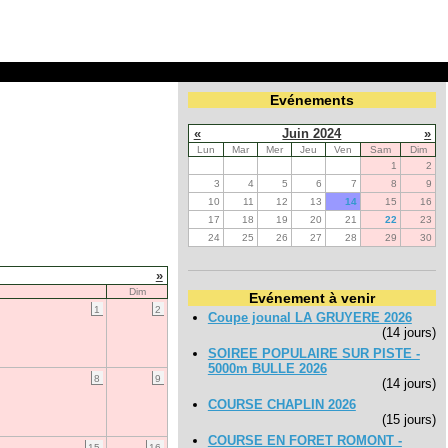
Evénements
«
Juin 2024
»
Lun
Mar
Mer
Jeu
Ven
Sam
Dim
1
2
3
4
5
6
7
8
9
10
11
12
13
14
15
16
17
18
19
20
21
22
23
24
25
26
27
28
29
30
»
Dim
Evénement à venir
1
2
Coupe jounal LA GRUYERE 2026
(14 jours)
SOIREE POPULAIRE SUR PISTE -
5000m BULLE 2026
8
9
(14 jours)
COURSE CHAPLIN 2026
(15 jours)
COURSE EN FORET ROMONT -
15
16