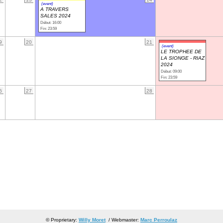
(event)
A TRAVERS
SALES 2024
Début: 16:00
Fin: 23:59
9
20
21
(event)
LE TROPHEE DE
LA SIONGE - RIAZ
2024
Début: 09:00
Fin: 23:59
6
27
28
© Proprietary:
Willy Moret
/ Webmaster:
Marc Perroulaz