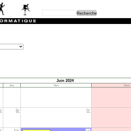
Juin 2024
Jeu
Ven
Sam
5
6
7
2
13
14