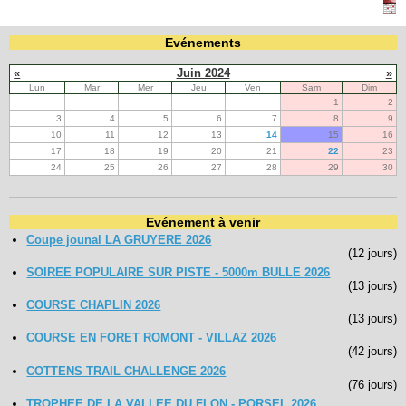
Navigation
Evénements
recherche
«
Juin 2024
»
site map
Lun
Mar
Mer
Jeu
Ven
Sam
Dim
messages récents
1
2
3
4
5
6
7
8
9
10
11
12
13
14
15
16
Ouverture de session
17
18
19
20
21
22
23
Nom d'utilisateur:
24
25
26
27
28
29
30
Mot de passe:
Evénement à venir
Coupe jounal LA GRUYERE 2026
(12 jours)
SOIREE POPULAIRE SUR PISTE - 5000m BULLE 2026
(13 jours)
Créer un nouveau compte
COURSE CHAPLIN 2026
Demander un nouveau mot de passe
(13 jours)
COURSE EN FORET ROMONT - VILLAZ 2026
(42 jours)
COTTENS TRAIL CHALLENGE 2026
(76 jours)
TROPHEE DE LA VALLEE DU FLON - PORSEL 2026