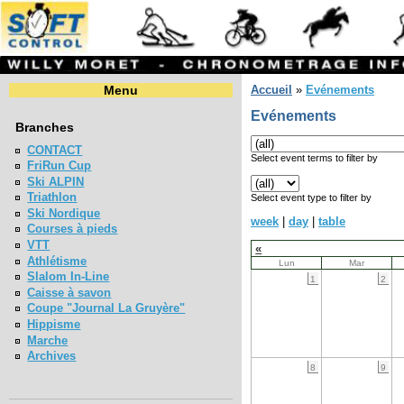
Menu
Accueil
»
Evénements
Evénements
Branches
CONTACT
Select event terms to filter by
FriRun Cup
Ski ALPIN
Triathlon
Select event type to filter by
Ski Nordique
week
|
day
|
table
Courses à pieds
VTT
«
Athlétisme
Lun
Mar
Slalom In-Line
1
2
Caisse à savon
Coupe "Journal La Gruyère"
Hippisme
Marche
Archives
8
9