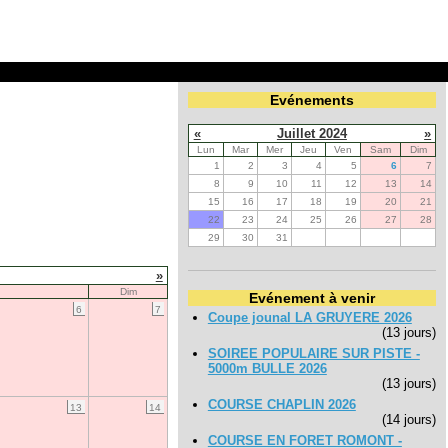
Evénements
«
Juillet 2024
»
Lun
Mar
Mer
Jeu
Ven
Sam
Dim
1
2
3
4
5
6
7
8
9
10
11
12
13
14
15
16
17
18
19
20
21
22
23
24
25
26
27
28
29
30
31
»
Dim
Evénement à venir
6
7
Coupe jounal LA GRUYERE 2026
(13 jours)
SOIREE POPULAIRE SUR PISTE -
5000m BULLE 2026
(13 jours)
COURSE CHAPLIN 2026
13
14
(14 jours)
COURSE EN FORET ROMONT -