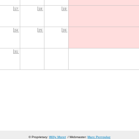
17
18
19
24
25
26
31
© Proprietary:
Willy Moret
/ Webmaster:
Marc Perroulaz