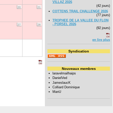
VILLAZ 2026
(42 jours)
20
21
COTTENS TRAIL CHALLENGE 2026
(77 jours)
TROPHEE DE LA VALLEE DU FLON
- PORSEL 2026
27
28
(92 jours)
en lire plus
Syndication
Nouveaux membres
laravelmailhaips
DanielVed
JameslaucK
Colliard Dominique
ManU