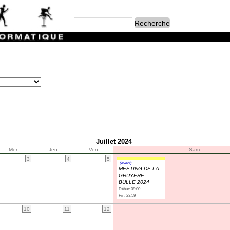
Juillet 2024
Mer
Jeu
Ven
Sam
3
4
5
(event)
MEETING DE LA
GRUYERE -
BULLE 2024
Début: 08:00
Fin: 23:59
10
11
12