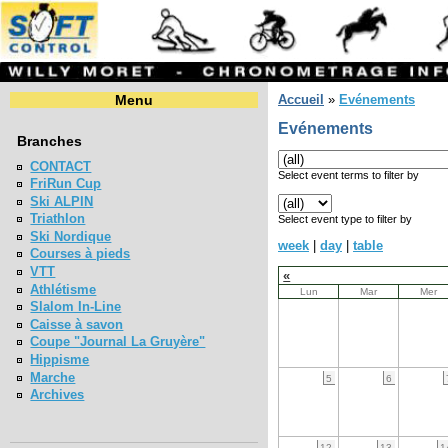
Menu
Accueil
»
Evénements
Evénements
Branches
CONTACT
Select event terms to filter by
FriRun Cup
Ski ALPIN
Triathlon
Select event type to filter by
Ski Nordique
week
|
day
|
table
Courses à pieds
VTT
«
Athlétisme
Lun
Mar
Mer
Slalom In-Line
Caisse à savon
Coupe "Journal La Gruyère"
Hippisme
Marche
5
6
Archives
12
13
1