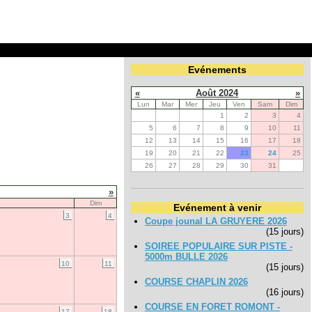
Evénements
«
Août 2024
»
Lun
Mar
Mer
Jeu
Ven
Sam
Dim
1
2
3
4
5
6
7
8
9
10
11
12
13
14
15
16
17
18
19
20
21
22
23
24
25
26
27
28
29
30
31
»
Dim
Evénement à venir
3
4
Coupe jounal LA GRUYERE 2026
(15 jours)
SOIREE POPULAIRE SUR PISTE -
5000m BULLE 2026
10
11
(15 jours)
COURSE CHAPLIN 2026
(16 jours)
COURSE EN FORET ROMONT -
17
18