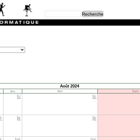
Août 2024
Jeu
Ven
Sam
1
2
7
8
9
4
15
16