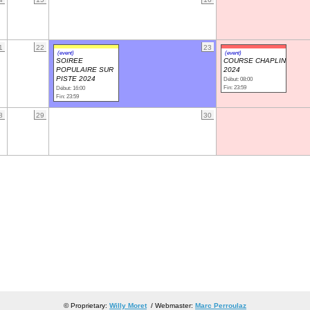
1
22
23
(event)
(event)
SOIREE
COURSE CHAPLIN
POPULAIRE SUR
2024
PISTE 2024
Début: 08:00
Fin: 23:59
Début: 16:00
Fin: 23:59
8
29
30
© Proprietary:
Willy Moret
/ Webmaster:
Marc Perroulaz