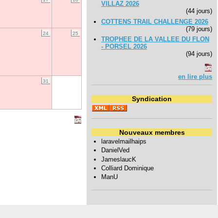
VILLAZ 2026
(44 jours)
COTTENS TRAIL CHALLENGE 2026
(79 jours)
24
25
TROPHEE DE LA VALLEE DU FLON
- PORSEL 2026
(94 jours)
en lire plus
31
Syndication
Nouveaux membres
laravelmailhaips
DanielVed
JameslaucK
Colliard Dominique
ManU