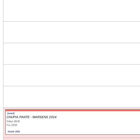
(event)
CHUPIA PANTE - MARSENS 2024
Début: 08:30
Fin: 23:59
more info