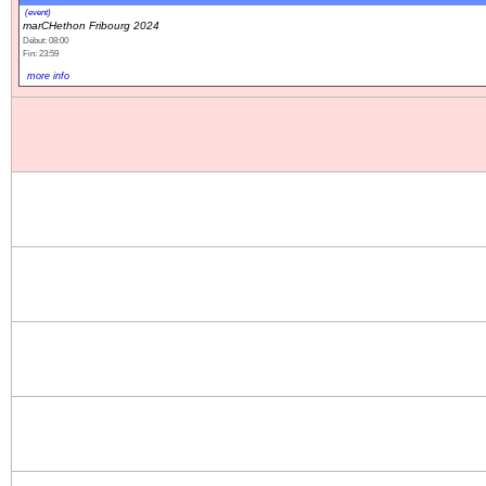
(event)
marCHethon Fribourg 2024
Début: 08:00
Fin: 23:59
more info