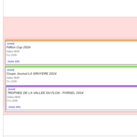
(event)
FriRun Cup 2024
Début: 08:00
Fin: 23:59
more info
(event)
Coupe Journal LA GRUYERE 2024
Début: 08:00
Fin: 23:59
(event)
TROPHEE DE LA VALLEE DU FLON - PORSEL 2024
Début: 08:00
Fin: 23:59
more info