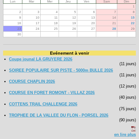
Lun
Mar
Mer
Jeu
Ven
Sam
Dim
1
2
3
4
5
6
7
8
9
10
11
12
13
14
15
16
17
18
19
20
21
22
23
24
25
26
27
28
29
30
Evénement à venir
Coupe jounal LA GRUYERE 2026
(11 jours)
SOIREE POPULAIRE SUR PISTE - 5000m BULLE 2026
(11 jours)
COURSE CHAPLIN 2026
(12 jours)
COURSE EN FORET ROMONT - VILLAZ 2026
(40 jours)
COTTENS TRAIL CHALLENGE 2026
(75 jours)
TROPHEE DE LA VALLEE DU FLON - PORSEL 2026
(90 jours)
en lire plus