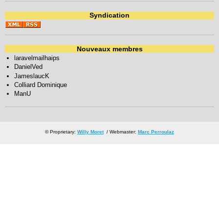
Syndication
Nouveaux membres
laravelmailhaips
DanielVed
JameslaucK
Colliard Dominique
ManU
© Proprietary:
Willy Moret
/ Webmaster:
Marc Perroulaz