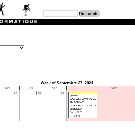
Week of Septembre 23, 2024
Mer
Jeu
Ven
Sam
25
26
27
(event)
JOURNEE CANTONALE
ATHLETISME
ECOLIERS-ECOLIERES
BULLE 2024
Début: 08:00
Fin: 23:59