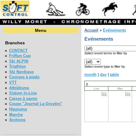
Menu
Accueil
»
Evénements
Evénements
Branches
CONTACT
Select event terms to filter by
FriRun Cup
Ski ALPIN
Triathlon
Select event type to filter by
Ski Nordique
month
|
day
|
table
Courses à pieds
VTT
«
Athlétisme
Lun
Mar
Slalom In-Line
23
24
Caisse à savon
Coupe "Journal La Gruyère"
Hippisme
Marche
Archives