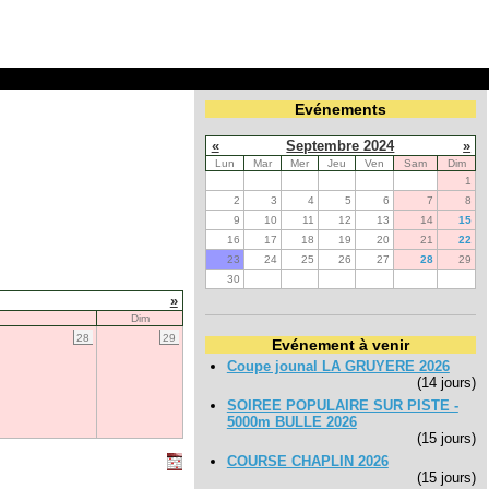
Evénements
«
Septembre 2024
»
Lun
Mar
Mer
Jeu
Ven
Sam
Dim
1
2
3
4
5
6
7
8
9
10
11
12
13
14
15
16
17
18
19
20
21
22
23
24
25
26
27
28
29
30
»
Dim
28
29
Evénement à venir
Coupe jounal LA GRUYERE 2026
(14 jours)
SOIREE POPULAIRE SUR PISTE -
5000m BULLE 2026
(15 jours)
COURSE CHAPLIN 2026
(15 jours)