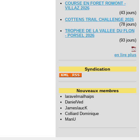
COURSE EN FORET ROMONT -
VILLAZ 2026
(43 jours)
COTTENS TRAIL CHALLENGE 2026
(78 jours)
TROPHEE DE LA VALLEE DU FLON
- PORSEL 2026
(93 jours)
en lire plus
Syndication
Nouveaux membres
laravelmailhaips
DanielVed
JameslaucK
Colliard Dominique
ManU