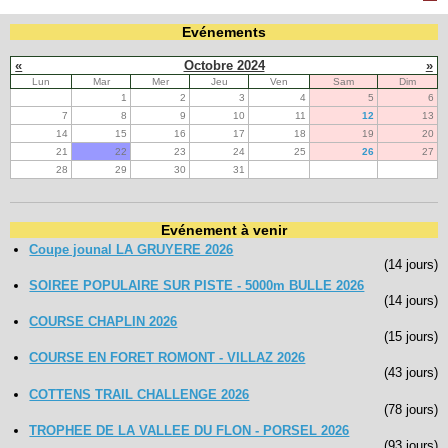
Evénements
Navigation
«
Octobre 2024
»
recherche
Lun
Mar
Mer
Jeu
Ven
Sam
Dim
site map
1
2
3
4
5
6
messages récents
7
8
9
10
11
12
13
14
15
16
17
18
19
20
Ouverture de session
21
22
23
24
25
26
27
28
29
30
31
Nom d'utilisateur:
Evénement à venir
Mot de passe:
Coupe jounal LA GRUYERE 2026
(14 jours)
SOIREE POPULAIRE SUR PISTE - 5000m BULLE 2026
(14 jours)
Créer un nouveau compte
COURSE CHAPLIN 2026
(15 jours)
Demander un nouveau mot de passe
COURSE EN FORET ROMONT - VILLAZ 2026
(43 jours)
COTTENS TRAIL CHALLENGE 2026
(78 jours)
TROPHEE DE LA VALLEE DU FLON - PORSEL 2026
(93 jours)