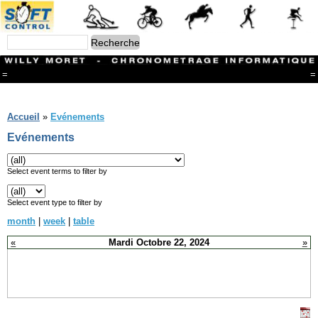
=
=
Menu
Branches
Accueil
»
Evénements
CONTACT
Evénements
FriRun Cup
Ski ALPIN
Triathlon
Select event terms to filter by
Ski Nordique
Courses à pieds
Select event type to filter by
VTT
month
|
week
|
table
Athlétisme
Slalom In-Line
«
Mardi Octobre 22, 2024
»
Caisse à savon
Coupe "Journal La Gruyère"
Hippisme
Marche
Archives