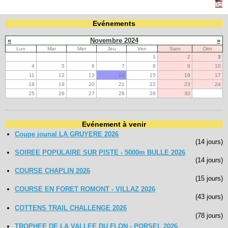
Evénements
Navigation
recherche
«
Novembre 2024
»
site map
Lun
Mar
Mer
Jeu
Ven
Sam
Dim
messages récents
1
2
3
4
5
6
7
8
9
10
11
12
13
14
15
16
17
Ouverture de session
18
19
20
21
22
23
24
Nom d'utilisateur:
25
26
27
28
29
30
Mot de passe:
Evénement à venir
Coupe jounal LA GRUYERE 2026
(14 jours)
SOIREE POPULAIRE SUR PISTE - 5000m BULLE 2026
(14 jours)
Créer un nouveau compte
COURSE CHAPLIN 2026
Demander un nouveau mot de passe
(15 jours)
COURSE EN FORET ROMONT - VILLAZ 2026
(43 jours)
COTTENS TRAIL CHALLENGE 2026
(78 jours)
TROPHEE DE LA VALLEE DU FLON - PORSEL 2026