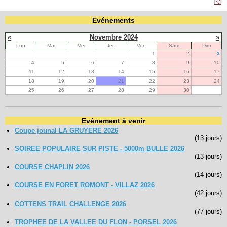
Evénements
«
Novembre 2024
»
Lun
Mar
Mer
Jeu
Ven
Sam
Dim
1
2
3
4
5
6
7
8
9
10
11
12
13
14
15
16
17
18
19
20
21
22
23
24
25
26
27
28
29
30
Evénement à venir
Coupe jounal LA GRUYERE 2026
(13 jours)
SOIREE POPULAIRE SUR PISTE - 5000m BULLE 2026
(13 jours)
COURSE CHAPLIN 2026
(14 jours)
COURSE EN FORET ROMONT - VILLAZ 2026
(42 jours)
COTTENS TRAIL CHALLENGE 2026
(77 jours)
TROPHEE DE LA VALLEE DU FLON - PORSEL 2026