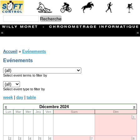
=
=
Menu
Branches
Accueil
»
Evénements
CONTACT
Evénements
FriRun Cup
Ski ALPIN
Triathlon
Select event terms to filter by
Ski Nordique
Courses à pieds
Select event type to filter by
VTT
week
|
day
|
table
Athlétisme
Slalom In-Line
«
Décembre 2024
»
Caisse à savon
Lun
Mar
Mer
Jeu
Ven
Sam
Dim
Coupe "Journal La Gruyère"
1
Hippisme
Marche
Archives
2
3
4
5
6
7
8