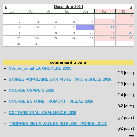
«
Décembre 2024
»
Lun
Mar
Mer
Jeu
Ven
Sam
Dim
1
2
3
4
5
6
7
8
9
10
11
12
13
14
15
16
17
18
19
20
21
22
23
24
25
26
27
28
29
30
31
Evénement à venir
Coupe jounal LA GRUYERE 2026
(13 jours)
SOIREE POPULAIRE SUR PISTE - 5000m BULLE 2026
(13 jours)
COURSE CHAPLIN 2026
(14 jours)
COURSE EN FORET ROMONT - VILLAZ 2026
(42 jours)
COTTENS TRAIL CHALLENGE 2026
(77 jours)
TROPHEE DE LA VALLEE DU FLON - PORSEL 2026
(92 jours)