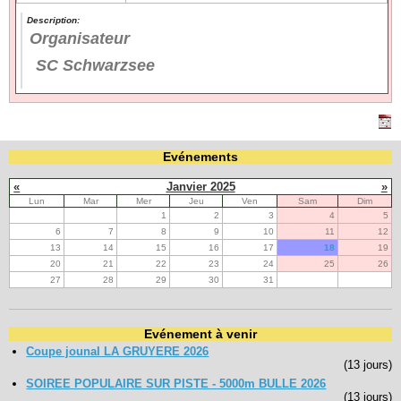
Description:
Organisateur
Navigation
recherche
SC Schwarzsee
site map
messages récents
Ouverture de session
Evénements
Nom d'utilisateur:
«
Janvier 2025
»
Lun
Mar
Mer
Jeu
Ven
Sam
Dim
Mot de passe:
1
2
3
4
5
6
7
8
9
10
11
12
13
14
15
16
17
18
19
20
21
22
23
24
25
26
27
28
29
30
31
Créer un nouveau compte
Demander un nouveau mot de passe
Evénement à venir
Coupe jounal LA GRUYERE 2026
(13 jours)
SOIREE POPULAIRE SUR PISTE - 5000m BULLE 2026
(13 jours)