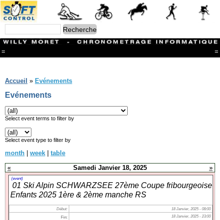
=
=
Menu
Branches
Accueil
»
Evénements
CONTACT
Evénements
FriRun Cup
Ski ALPIN
Triathlon
Select event terms to filter by
Ski Nordique
Courses à pieds
Select event type to filter by
VTT
month
|
week
|
table
Athlétisme
Slalom In-Line
«
Samedi Janvier 18, 2025
»
Caisse à savon
Coupe "Journal La Gruyère"
(event)
01 Ski Alpin SCHWARZSEE 27ème Coupe fribourgeoise
Hippisme
Enfants 2025 1ère & 2ème manche RS
Marche
Archives
Début:
18 Janvier, 2025 - 08:00
18 Janvier, 2025 - 23:00
Fin: