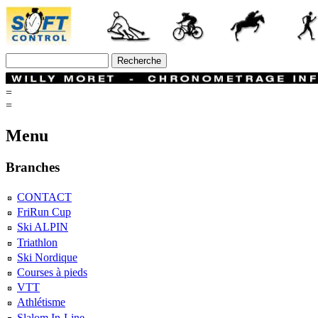
=
=
Menu
Branches
CONTACT
FriRun Cup
Ski ALPIN
Triathlon
Ski Nordique
Courses à pieds
VTT
Athlétisme
Slalom In-Line