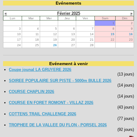
Evénements
«
Février 2025
»
Lun
Mar
Mer
Jeu
Ven
Sam
Dim
1
2
3
4
5
6
7
8
9
10
11
12
13
14
15
16
17
18
19
20
21
22
23
24
25
26
27
28
Evénement à venir
Coupe jounal LA GRUYERE 2026
(13 jours)
SOIREE POPULAIRE SUR PISTE - 5000m BULLE 2026
(14 jours)
COURSE CHAPLIN 2026
(14 jours)
COURSE EN FORET ROMONT - VILLAZ 2026
(43 jours)
COTTENS TRAIL CHALLENGE 2026
(77 jours)
TROPHEE DE LA VALLEE DU FLON - PORSEL 2026
(92 jours)