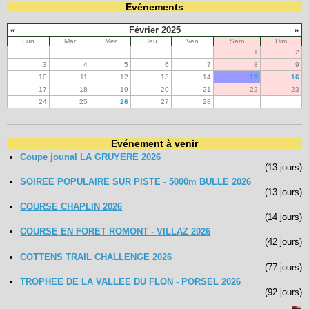
Evénements
«
Février 2025
»
Lun
Mar
Mer
Jeu
Ven
Sam
Dim
1
2
3
4
5
6
7
8
9
10
11
12
13
14
15
16
17
18
19
20
21
22
23
24
25
26
27
28
Evénement à venir
Coupe jounal LA GRUYERE 2026
(13 jours)
SOIREE POPULAIRE SUR PISTE - 5000m BULLE 2026
(13 jours)
COURSE CHAPLIN 2026
(14 jours)
COURSE EN FORET ROMONT - VILLAZ 2026
(42 jours)
COTTENS TRAIL CHALLENGE 2026
(77 jours)
TROPHEE DE LA VALLEE DU FLON - PORSEL 2026
(92 jours)