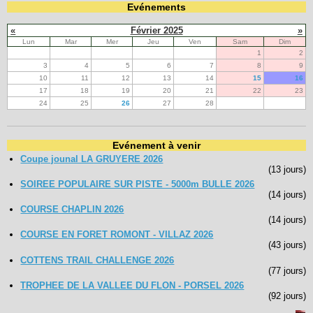
Evénements
«
Février 2025
»
Lun
Mar
Mer
Jeu
Ven
Sam
Dim
1
2
3
4
5
6
7
8
9
10
11
12
13
14
15
16
17
18
19
20
21
22
23
24
25
26
27
28
Evénement à venir
Coupe jounal LA GRUYERE 2026
(13 jours)
SOIREE POPULAIRE SUR PISTE - 5000m BULLE 2026
(14 jours)
COURSE CHAPLIN 2026
(14 jours)
COURSE EN FORET ROMONT - VILLAZ 2026
(43 jours)
COTTENS TRAIL CHALLENGE 2026
(77 jours)
TROPHEE DE LA VALLEE DU FLON - PORSEL 2026
(92 jours)