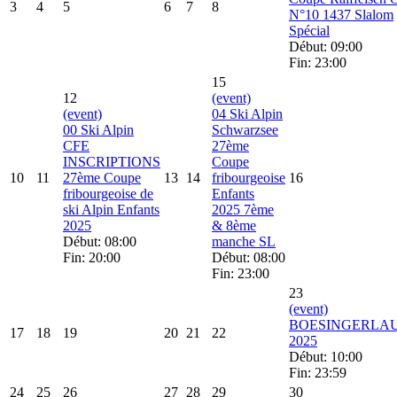
3
4
5
6
7
8
N°10 1437 Slalom
Spécial
Début: 09:00
Fin: 23:00
15
12
(event)
(event)
04 Ski Alpin
00 Ski Alpin
Schwarzsee
CFE
27ème
INSCRIPTIONS
Coupe
10
11
27ème Coupe
13
14
fribourgeoise
16
fribourgeoise de
Enfants
ski Alpin Enfants
2025 7ème
2025
& 8ème
Début: 08:00
manche SL
Fin: 20:00
Début: 08:00
Fin: 23:00
23
(event)
BOESINGERLA
17
18
19
20
21
22
2025
Début: 10:00
Fin: 23:59
24
25
26
27
28
29
30