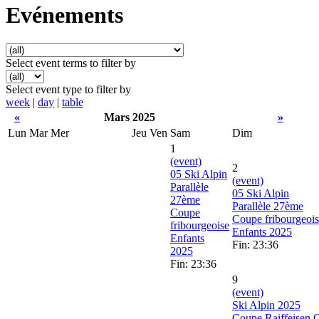
Evénements
Select event terms to filter by
Select event type to filter by
week
|
day
|
table
«
Mars 2025
»
Lun
Mar
Mer
Jeu
Ven
Sam
Dim
1
(event)
2
05 Ski Alpin
(event)
Parallèle
05 Ski Alpin
27ème
Parallèle 27ème
Coupe
Coupe fribourgeoi
fribourgeoise
Enfants 2025
Enfants
Fin: 23:36
2025
Fin: 23:36
9
(event)
Ski Alpin 2025
Coupe Raiffeisen 