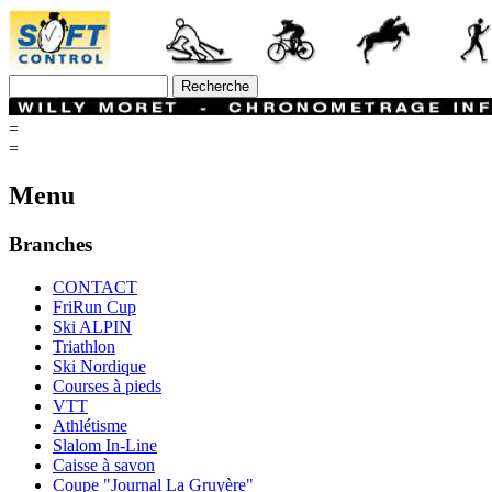
=
=
Menu
Branches
CONTACT
FriRun Cup
Ski ALPIN
Triathlon
Ski Nordique
Courses à pieds
VTT
Athlétisme
Slalom In-Line
Caisse à savon
Coupe "Journal La Gruyère"