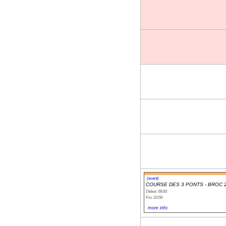
(event)
COURSE DES 3 PONTS - BROC 
Début: 08:00
Fin: 23:59
more info