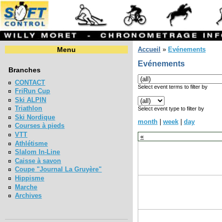
Menu
Accueil
»
Evénements
Evénements
Branches
CONTACT
Select event terms to filter by
FriRun Cup
Ski ALPIN
Triathlon
Select event type to filter by
Ski Nordique
month
|
week
|
day
Courses à pieds
VTT
«
Athlétisme
Slalom In-Line
Caisse à savon
Coupe "Journal La Gruyère"
Hippisme
Marche
Archives