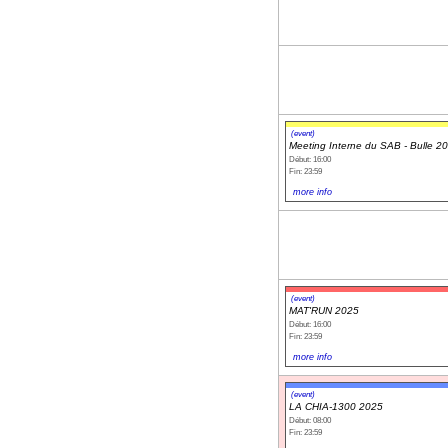
(event)
Meeting Interne du SAB - Bulle 2
Début: 16:00
Fin: 23:59
more info
(event)
MAT'RUN 2025
Début: 16:00
Fin: 23:59
more info
(event)
LA CHIA-1300 2025
Début: 08:00
Fin: 23:59