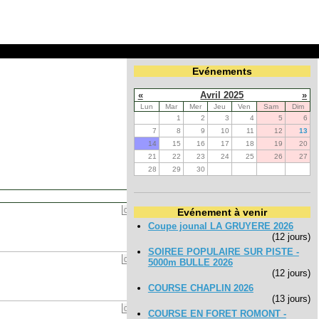
Evénements
«
Avril 2025
»
Lun
Mar
Mer
Jeu
Ven
Sam
Dim
1
2
3
4
5
6
7
8
9
10
11
12
13
14
15
16
17
18
19
20
21
22
23
24
25
26
27
28
29
30
»
04 / 14
Evénement à venir
Coupe jounal LA GRUYERE 2026
(12 jours)
SOIREE POPULAIRE SUR PISTE -
04 / 15
5000m BULLE 2026
(12 jours)
COURSE CHAPLIN 2026
(13 jours)
04 / 16
COURSE EN FORET ROMONT -