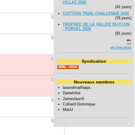
VILLAZ 2026
(41 jours)
COTTENS TRAIL CHALLENGE 2026
04 / 17
(76 jours)
TROPHEE DE LA VALLEE DU FLON
- PORSEL 2026
(91 jours)
04 / 18
en lire plus
04 / 19
Syndication
04 / 20
Nouveaux membres
laravelmailhaips
DanielVed
JameslaucK
04 / 21
Colliard Dominique
ManU
04 / 22