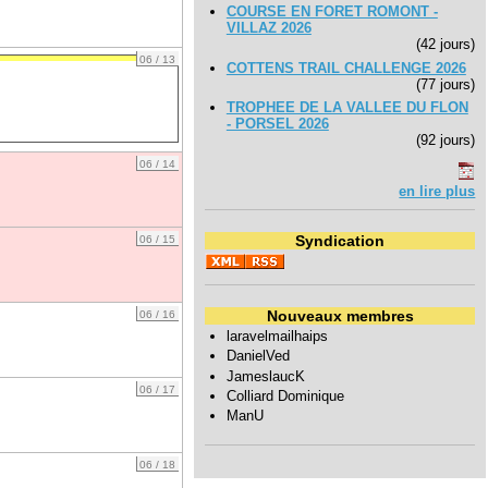
COURSE EN FORET ROMONT -
VILLAZ 2026
(42 jours)
06 / 13
COTTENS TRAIL CHALLENGE 2026
(77 jours)
TROPHEE DE LA VALLEE DU FLON
- PORSEL 2026
(92 jours)
06 / 14
en lire plus
Syndication
06 / 15
Nouveaux membres
06 / 16
laravelmailhaips
DanielVed
JameslaucK
06 / 17
Colliard Dominique
ManU
06 / 18