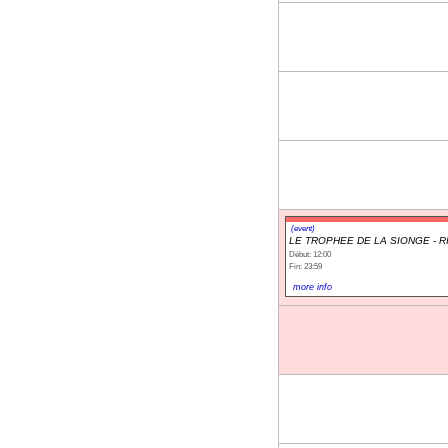
(event)
LE TROPHEE DE LA SIONGE - R
Début: 12:00
Fin: 23:59
more info