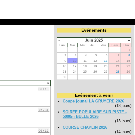
Evénements
«
Juin 2025
»
Lun
Mar
Mer
Jeu
Ven
Sam
Dim
1
2
3
4
5
6
7
8
9
10
11
12
13
14
15
16
17
18
19
20
21
22
23
24
25
26
27
28
29
30
»
06 / 10
Evénement à venir
Coupe jounal LA GRUYERE 2026
(13 jours)
06 / 11
SOIREE POPULAIRE SUR PISTE -
5000m BULLE 2026
(13 jours)
COURSE CHAPLIN 2026
06 / 12
(14 jours)