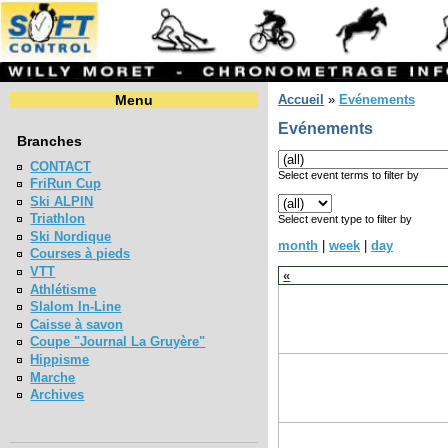
Menu
Accueil
»
Evénements
Evénements
Branches
CONTACT
Select event terms to filter by
FriRun Cup
Ski ALPIN
Triathlon
Select event type to filter by
Ski Nordique
month
|
week
|
day
Courses à pieds
VTT
«
Athlétisme
Slalom In-Line
Caisse à savon
Coupe "Journal La Gruyère"
Hippisme
Marche
Archives