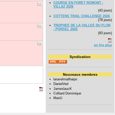
COURSE EN FORET ROMONT -
15
VILLAZ 2026
(43 jours)
COTTENS TRAIL CHALLENGE 2026
(78 jours)
TROPHEE DE LA VALLEE DU FLON
22
- PORSEL 2026
(93 jours)
29
en lire plus
Syndication
Nouveaux membres
laravelmailhaips
DanielVed
JameslaucK
Colliard Dominique
ManU