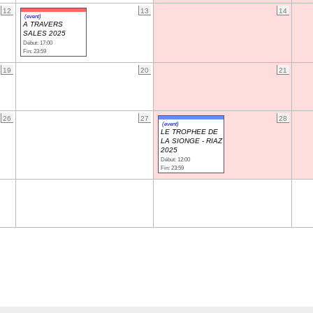
12
13
14
(event)
A TRAVERS
SALES 2025
Début: 17:00
Fin: 23:59
19
20
21
26
27
28
(event)
LE TROPHEE DE
LA SIONGE - RIAZ
2025
Début: 12:00
Fin: 23:59