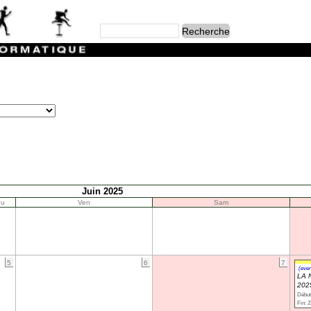
Juin 2025
eu
Ven
Sam
5
6
7
(even
LA 
202
Début
Fin: 2