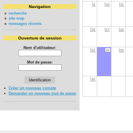
9
10
11
Navigation
recherche
site map
messages récents
16
17
18
Ouverture de session
Nom d'utilisateur:
23
24
25
Mot de passe:
30
Créer un nouveau compte
Demander un nouveau mot de passe