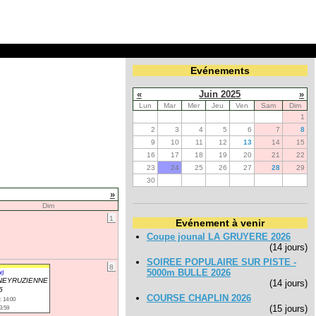
Evénements
«
Juin 2025
»
Lun
Mar
Mer
Jeu
Ven
Sam
Dim
1
2
3
4
5
6
7
8
9
10
11
12
13
14
15
16
17
18
19
20
21
22
23
24
25
26
27
28
29
30
»
Dim
1
Evénement à venir
Coupe jounal LA GRUYERE 2026
(14 jours)
SOIREE POPULAIRE SUR PISTE -
8
5000m BULLE 2026
t)
NEYRUZIENNE
(14 jours)
5
COURSE CHAPLIN 2026
: 14:00
(15 jours)
3:59