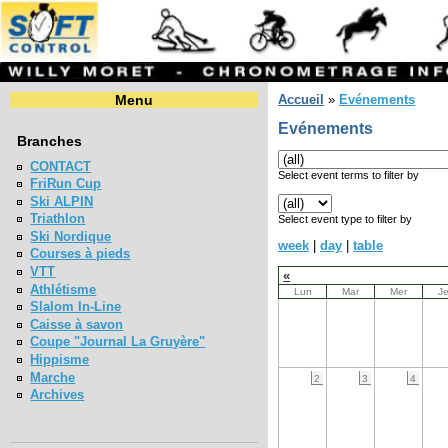
Menu
Accueil
»
Evénements
Evénements
Branches
CONTACT
Select event terms to filter by
FriRun Cup
Ski ALPIN
Triathlon
Select event type to filter by
Ski Nordique
week
|
day
|
table
Courses à pieds
VTT
«
Athlétisme
Lun
Mar
Mer
J
Slalom In-Line
Caisse à savon
Coupe "Journal La Gruyère"
Hippisme
Marche
2
3
4
Archives