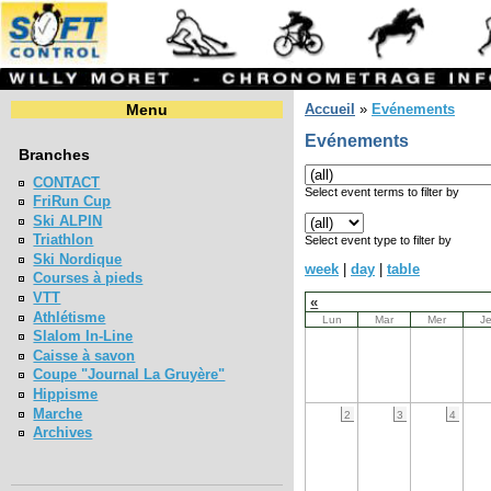
Menu
Accueil
»
Evénements
Evénements
Branches
CONTACT
Select event terms to filter by
FriRun Cup
Ski ALPIN
Triathlon
Select event type to filter by
Ski Nordique
week
|
day
|
table
Courses à pieds
VTT
«
Athlétisme
Lun
Mar
Mer
J
Slalom In-Line
Caisse à savon
Coupe "Journal La Gruyère"
Hippisme
Marche
2
3
4
Archives