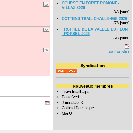
COURSE EN FORET ROMONT -
15
VILLAZ 2026
(43 jours)
COTTENS TRAIL CHALLENGE 2026
(78 jours)
TROPHEE DE LA VALLEE DU FLON
22
- PORSEL 2026
(93 jours)
29
en lire plus
Syndication
Nouveaux membres
laravelmailhaips
DanielVed
JameslaucK
Colliard Dominique
ManU