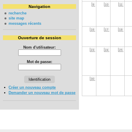
9
10
11
Navigation
recherche
site map
messages récents
16
17
18
Ouverture de session
Nom d'utilisateur:
23
24
25
Mot de passe:
30
Créer un nouveau compte
Demander un nouveau mot de passe