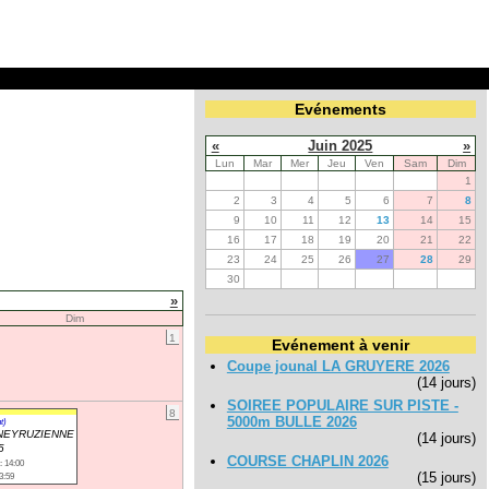
Evénements
«
Juin 2025
»
Lun
Mar
Mer
Jeu
Ven
Sam
Dim
1
2
3
4
5
6
7
8
9
10
11
12
13
14
15
16
17
18
19
20
21
22
23
24
25
26
27
28
29
30
»
Dim
1
Evénement à venir
Coupe jounal LA GRUYERE 2026
(14 jours)
SOIREE POPULAIRE SUR PISTE -
8
5000m BULLE 2026
t)
NEYRUZIENNE
(14 jours)
5
COURSE CHAPLIN 2026
: 14:00
(15 jours)
3:59