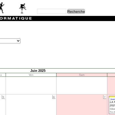
Juin 2025
eu
Ven
Sam
5
6
7
(even
LA 
202
Début
Fin: 2