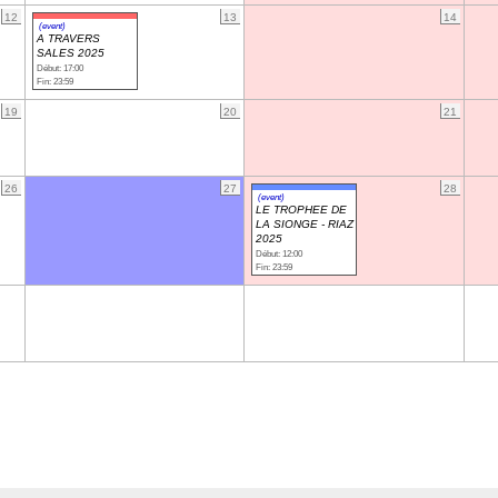
12
13
14
(event)
A TRAVERS
SALES 2025
Début: 17:00
Fin: 23:59
19
20
21
26
27
28
(event)
LE TROPHEE DE
LA SIONGE - RIAZ
2025
Début: 12:00
Fin: 23:59