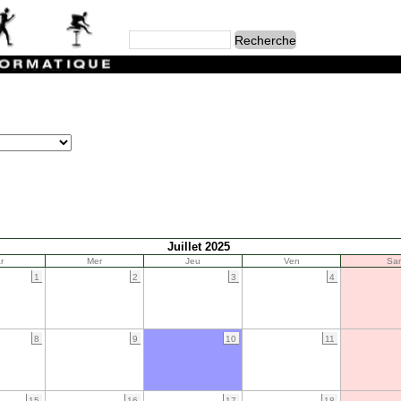
Juillet 2025
r
Mer
Jeu
Ven
Sa
1
2
3
4
8
9
10
11
15
16
17
18