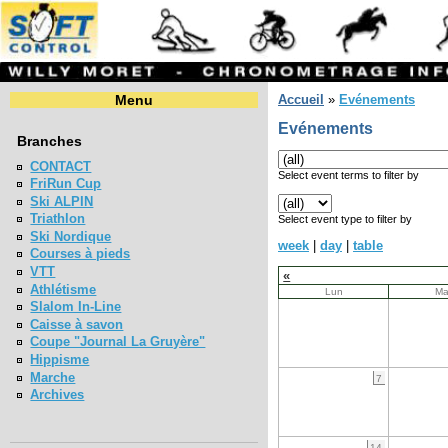
Menu
Accueil
»
Evénements
Evénements
Branches
CONTACT
Select event terms to filter by
FriRun Cup
Ski ALPIN
Triathlon
Select event type to filter by
Ski Nordique
week
|
day
|
table
Courses à pieds
VTT
«
Athlétisme
Lun
Ma
Slalom In-Line
Caisse à savon
Coupe "Journal La Gruyère"
Hippisme
Marche
7
Archives
14