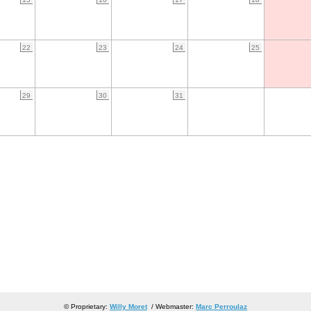
22
23
24
25
29
30
31
© Proprietary:
Willy Moret
/ Webmaster:
Marc Perroulaz