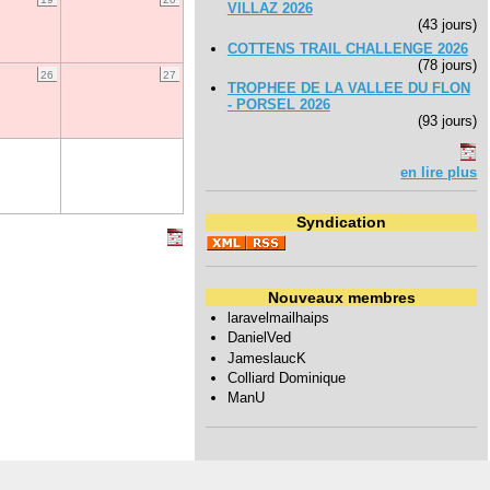
VILLAZ 2026
(43 jours)
COTTENS TRAIL CHALLENGE 2026
(78 jours)
26
27
TROPHEE DE LA VALLEE DU FLON
- PORSEL 2026
(93 jours)
en lire plus
Syndication
Nouveaux membres
laravelmailhaips
DanielVed
JameslaucK
Colliard Dominique
ManU