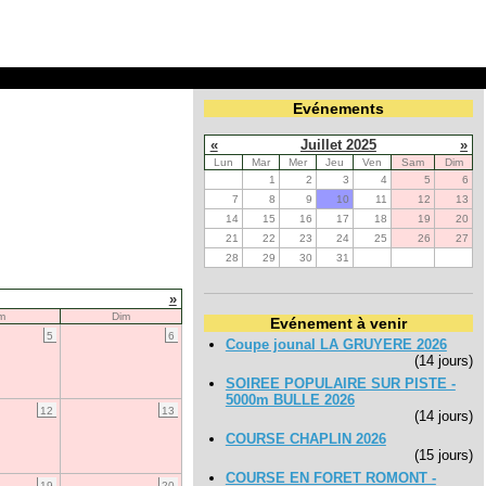
Evénements
«
Juillet 2025
»
Lun
Mar
Mer
Jeu
Ven
Sam
Dim
1
2
3
4
5
6
7
8
9
10
11
12
13
14
15
16
17
18
19
20
21
22
23
24
25
26
27
28
29
30
31
»
m
Dim
Evénement à venir
5
6
Coupe jounal LA GRUYERE 2026
(14 jours)
SOIREE POPULAIRE SUR PISTE -
5000m BULLE 2026
12
13
(14 jours)
COURSE CHAPLIN 2026
(15 jours)
COURSE EN FORET ROMONT -
19
20