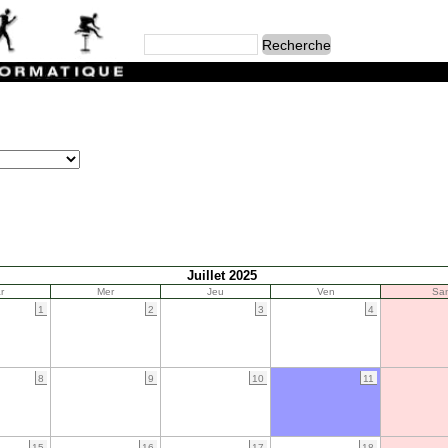
Juillet 2025
r
Mer
Jeu
Ven
Sa
1
2
3
4
8
9
10
11
15
16
17
18