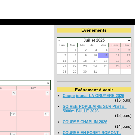
Evénements
«
Juillet 2025
»
Lun
Mar
Mer
Jeu
Ven
Sam
Dim
1
2
3
4
5
6
7
8
9
10
11
12
13
14
15
16
17
18
19
20
21
22
23
24
25
26
27
28
29
30
31
»
m
Dim
Evénement à venir
5
6
Coupe jounal LA GRUYERE 2026
(13 jours)
SOIREE POPULAIRE SUR PISTE -
5000m BULLE 2026
12
13
(13 jours)
COURSE CHAPLIN 2026
(14 jours)
COURSE EN FORET ROMONT -
19
20