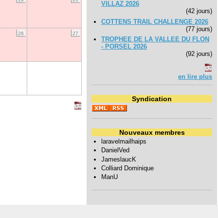
VILLAZ 2026
(42 jours)
COTTENS TRAIL CHALLENGE 2026
(77 jours)
26
27
TROPHEE DE LA VALLEE DU FLON
- PORSEL 2026
(92 jours)
en lire plus
Syndication
Nouveaux membres
laravelmailhaips
DanielVed
JameslaucK
Colliard Dominique
ManU