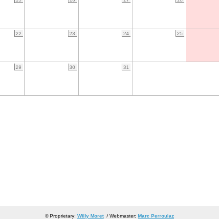
22
23
24
25
29
30
31
© Proprietary:
Willy Moret
/ Webmaster:
Marc Perroulaz