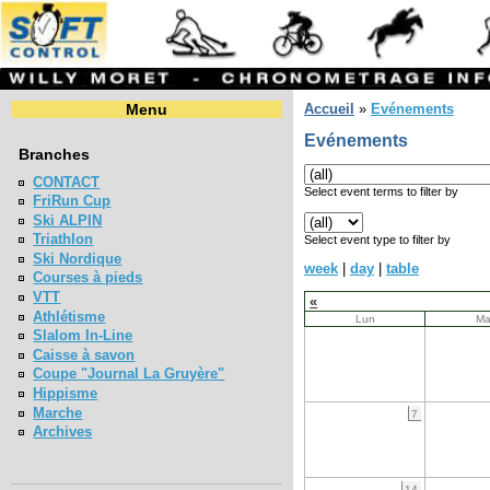
Menu
Accueil
»
Evénements
Evénements
Branches
CONTACT
Select event terms to filter by
FriRun Cup
Ski ALPIN
Triathlon
Select event type to filter by
Ski Nordique
week
|
day
|
table
Courses à pieds
VTT
«
Athlétisme
Lun
Ma
Slalom In-Line
Caisse à savon
Coupe "Journal La Gruyère"
Hippisme
Marche
7
Archives
14