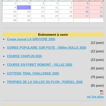
1
2
3
4
5
6
7
8
9
10
11
12
13
14
15
16
17
18
19
20
21
22
23
24
25
26
27
28
29
30
Evénement à venir
Coupe jounal LA GRUYERE 2026
(12 jours)
SOIREE POPULAIRE SUR PISTE - 5000m BULLE 2026
(12 jours)
COURSE CHAPLIN 2026
(13 jours)
COURSE EN FORET ROMONT - VILLAZ 2026
(41 jours)
COTTENS TRAIL CHALLENGE 2026
(76 jours)
TROPHEE DE LA VALLEE DU FLON - PORSEL 2026
(91 jours)
en lire plus