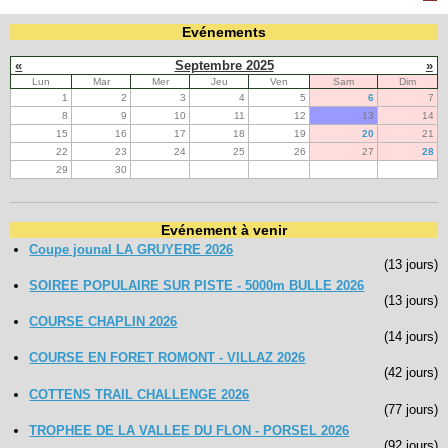
Evénements
Navigation
«
Septembre 2025
»
recherche
Lun
Mar
Mer
Jeu
Ven
Sam
Dim
site map
1
2
3
4
5
6
7
messages récents
8
9
10
11
12
13
14
15
16
17
18
19
20
21
Ouverture de session
22
23
24
25
26
27
28
29
30
Nom d'utilisateur:
Evénement à venir
Mot de passe:
Coupe jounal LA GRUYERE 2026
(13 jours)
SOIREE POPULAIRE SUR PISTE - 5000m BULLE 2026
(13 jours)
Créer un nouveau compte
COURSE CHAPLIN 2026
(14 jours)
Demander un nouveau mot de passe
COURSE EN FORET ROMONT - VILLAZ 2026
(42 jours)
COTTENS TRAIL CHALLENGE 2026
(77 jours)
TROPHEE DE LA VALLEE DU FLON - PORSEL 2026
(92 jours)