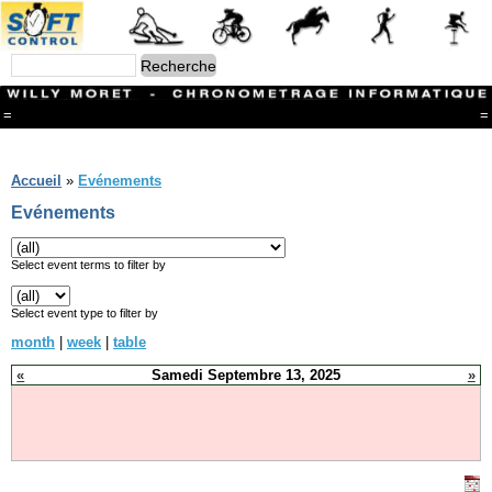
=
=
Menu
Branches
Accueil
»
Evénements
CONTACT
Evénements
FriRun Cup
Ski ALPIN
Triathlon
Select event terms to filter by
Ski Nordique
Courses à pieds
Select event type to filter by
VTT
month
|
week
|
table
Athlétisme
Slalom In-Line
«
Samedi Septembre 13, 2025
»
Caisse à savon
Coupe "Journal La Gruyère"
Hippisme
Marche
Archives