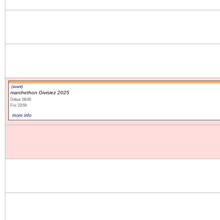
(event)
marchethon Givisiez 2025
Début: 08:00
Fin: 23:59
more info