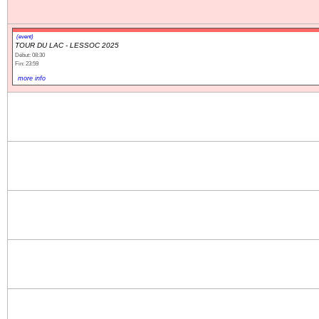
(event)
TOUR DU LAC - LESSOC 2025
Début: 08:30
Fin: 23:59
more info