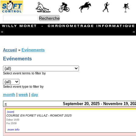
=
=
Menu
Branches
Accueil
»
Evénements
CONTACT
Evénements
FriRun Cup
Ski ALPIN
Triathlon
Select event terms to filter by
Ski Nordique
Courses à pieds
Select event type to filter by
VTT
month
|
week
|
day
Athlétisme
Slalom In-Line
«
September 20, 2025 - Novembre 19, 20
Caisse à savon
Coupe "Journal La Gruyère"
(event)
COURSE EN FORET VILLAZ - ROMONT 2025
Hippisme
Début: 14:00
Marche
Fin: 23:59
Archives
more info