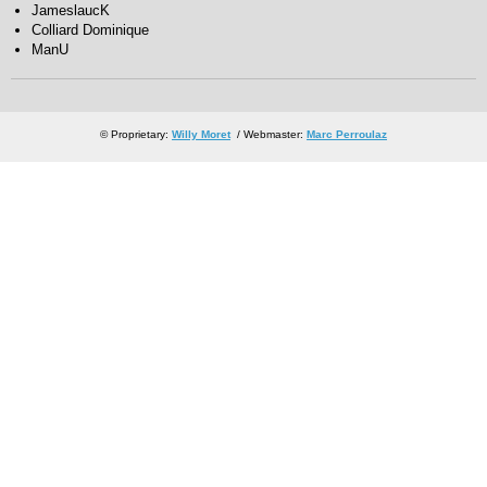
JameslaucK
Colliard Dominique
ManU
© Proprietary:
Willy Moret
/ Webmaster:
Marc Perroulaz