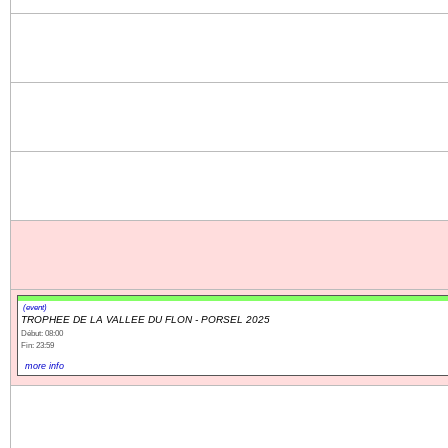
(event)
TROPHEE DE LA VALLEE DU FLON - PORSEL 2025
Début: 08:00
Fin: 23:59
more info