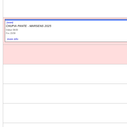
(event)
CHUPIA PANTE - MARSENS 2025
Début: 08:00
Fin: 23:59
more info