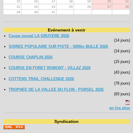
15
16
17
18
19
20
21
22
23
24
25
26
27
28
29
30
31
Evénement à venir
Coupe jounal LA GRUYERE 2026
(14 jours)
SOIREE POPULAIRE SUR PISTE - 5000m BULLE 2026
(14 jours)
COURSE CHAPLIN 2026
(15 jours)
COURSE EN FORET ROMONT - VILLAZ 2026
(43 jours)
COTTENS TRAIL CHALLENGE 2026
(78 jours)
TROPHEE DE LA VALLEE DU FLON - PORSEL 2026
(93 jours)
en lire plus
Syndication