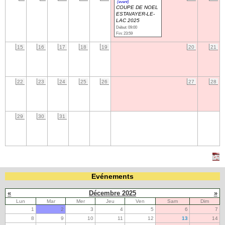
(event)
COUPE DE NOEL
ESTAVAYER-LE-
LAC 2025
Navigation
Début: 09:00
recherche
Fin: 23:59
site map
15
16
17
18
19
20
21
messages récents
Ouverture de session
22
23
24
25
26
27
28
Nom d'utilisateur:
Mot de passe:
29
30
31
Créer un nouveau compte
Demander un nouveau mot de passe
Evénements
«
Décembre 2025
»
Lun
Mar
Mer
Jeu
Ven
Sam
Dim
1
2
3
4
5
6
7
8
9
10
11
12
13
14