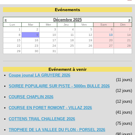
Evénements
Navigation
«
Décembre 2025
»
recherche
Lun
Mar
Mer
Jeu
Ven
Sam
Dim
site map
1
2
3
4
5
6
7
messages récents
8
9
10
11
12
13
14
15
16
17
18
19
20
21
Ouverture de session
22
23
24
25
26
27
28
29
30
31
Nom d'utilisateur:
Evénement à venir
Mot de passe:
Coupe jounal LA GRUYERE 2026
(11 jours)
SOIREE POPULAIRE SUR PISTE - 5000m BULLE 2026
(12 jours)
Créer un nouveau compte
COURSE CHAPLIN 2026
(12 jours)
Demander un nouveau mot de passe
COURSE EN FORET ROMONT - VILLAZ 2026
(41 jours)
COTTENS TRAIL CHALLENGE 2026
(75 jours)
TROPHEE DE LA VALLEE DU FLON - PORSEL 2026
(90 jours)