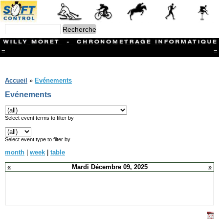
=
=
Menu
Branches
Accueil
»
Evénements
CONTACT
Evénements
FriRun Cup
Ski ALPIN
Triathlon
Select event terms to filter by
Ski Nordique
Courses à pieds
Select event type to filter by
VTT
month
|
week
|
table
Athlétisme
Slalom In-Line
«
Mardi Décembre 09, 2025
»
Caisse à savon
Coupe "Journal La Gruyère"
Hippisme
Marche
Archives