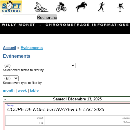
=
=
Menu
Branches
Accueil
»
Evénements
CONTACT
Evénements
FriRun Cup
Ski ALPIN
Triathlon
Select event terms to filter by
Ski Nordique
Courses à pieds
Select event type to filter by
VTT
month
|
week
|
table
Athlétisme
Slalom In-Line
«
Samedi Décembre 13, 2025
Caisse à savon
Coupe "Journal La Gruyère"
(event)
COUPE DE NOEL ESTAVAYER-LE-LAC 2025
Hippisme
Marche
Début:
13 Déce
Archives
13 Déce
Fin: