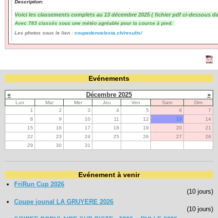
Description:
Voici les classements complets au 13 décembre 2025 ( fichier pdf ci-dessous da
Navigation
Avec 783 classés sous une météo agréable pour la course à pied.
recherche
Les photos sous le lien :
coupedenoelesta.ch/results/
site map
messages récents
Ouverture de session
Evénements
Nom d'utilisateur:
«
Décembre 2025
»
Lun
Mar
Mer
Jeu
Ven
Sam
Dim
1
2
3
4
5
6
7
Mot de passe:
8
9
10
11
12
13
14
15
16
17
18
19
20
21
22
23
24
25
26
27
28
29
30
31
Créer un nouveau compte
Demander un nouveau mot de passe
Evénement à venir
FriRun Cup 2026
(10 jours)
Coupe jounal LA GRUYERE 2026
(10 jours)