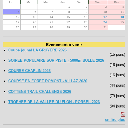
Lun
Mar
Mer
Jeu
Ven
Sam
Dim
1
2
3
4
5
6
7
8
9
10
11
12
13
14
15
16
17
18
19
20
21
22
23
24
25
26
27
28
29
30
31
Evénement à venir
Coupe jounal LA GRUYERE 2026
(15 jours)
SOIREE POPULAIRE SUR PISTE - 5000m BULLE 2026
(16 jours)
COURSE CHAPLIN 2026
(16 jours)
COURSE EN FORET ROMONT - VILLAZ 2026
(44 jours)
COTTENS TRAIL CHALLENGE 2026
(79 jours)
TROPHEE DE LA VALLEE DU FLON - PORSEL 2026
(94 jours)
en lire plus