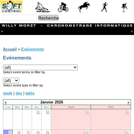
=
=
Menu
Branches
Accueil
»
Evénements
CONTACT
Evénements
FriRun Cup
Ski ALPIN
Triathlon
Select event terms to filter by
Ski Nordique
Courses à pieds
Select event type to filter by
VTT
week
|
day
|
table
Athlétisme
Slalom In-Line
«
Janvier 2026
»
Caisse à savon
Lun
Mar
Mer
Jeu
Ven
Sam
Dim
Coupe "Journal La Gruyère"
1
2
3
4
Hippisme
Marche
Archives
5
6
7
8
9
10
11