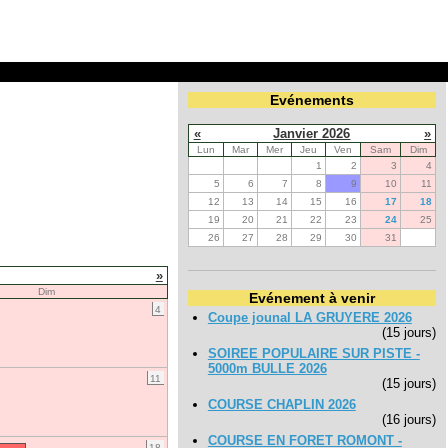
Evénements
«
Janvier 2026
»
Lun
Mar
Mer
Jeu
Ven
Sam
Dim
1
2
3
4
5
6
7
8
9
10
11
12
13
14
15
16
17
18
19
20
21
22
23
24
25
26
27
28
29
30
31
»
Dim
Evénement à venir
4
Coupe jounal LA GRUYERE 2026
(15 jours)
SOIREE POPULAIRE SUR PISTE -
5000m BULLE 2026
11
(15 jours)
COURSE CHAPLIN 2026
(16 jours)
COURSE EN FORET ROMONT -
18