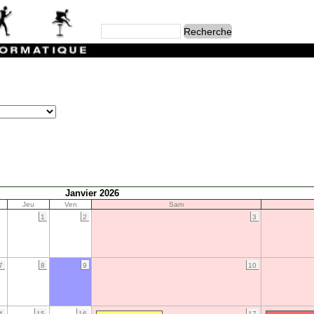
Janvier 2026
Jeu
Ven
Sam
1
2
3
7
8
9
10
4
15
16
17