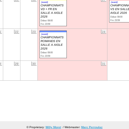
(event)
(event)
CHAMPIONNATS
CHAMPIONN
VD + FR EN
VS EN SALLE
SALLE A AIGLE
AIGLE 2026
2026
Début: 08:00
Fin: 23:59
Début: 08:00
Fin: 23:59
1
22
23
24
(event)
CHAMPIONNATS
ROMANDS EN
SALLE A AIGLE
2026
Début: 08:00
Fin: 23:59
8
29
30
31
© Proprietary:
Willy Moret
/ Webmaster:
Marc Perroulaz