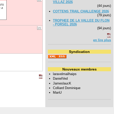
VILLAZ 2026
ATS
(44 jours)
 A
COTTENS TRAIL CHALLENGE 2026
(79 jours)
TROPHEE DE LA VALLEE DU FLON
- PORSEL 2026
(94 jours)
25
en lire plus
Syndication
Nouveaux membres
laravelmailhaips
DanielVed
JameslaucK
Colliard Dominique
ManU