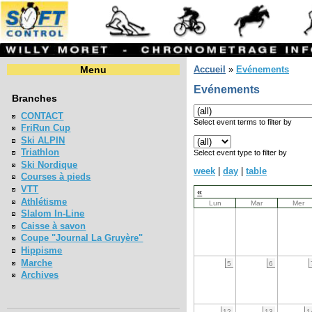
Menu
Accueil
»
Evénements
Evénements
Branches
CONTACT
Select event terms to filter by
FriRun Cup
Ski ALPIN
Triathlon
Select event type to filter by
Ski Nordique
week
|
day
|
table
Courses à pieds
VTT
«
Athlétisme
Lun
Mar
Mer
Slalom In-Line
Caisse à savon
Coupe "Journal La Gruyère"
Hippisme
Marche
5
6
Archives
12
13
1